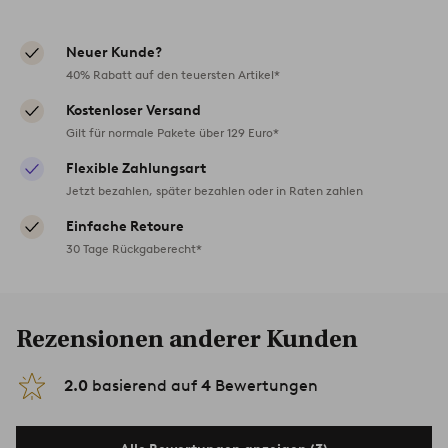
Neuer Kunde?
40% Rabatt auf den teuersten Artikel*
Kostenloser Versand
Gilt für normale Pakete über 129 Euro*
Flexible Zahlungsart
Jetzt bezahlen, später bezahlen oder in Raten zahlen
Einfache Retoure
30 Tage Rückgaberecht*
Rezensionen anderer Kunden
2.0
basierend auf
4
Bewertungen