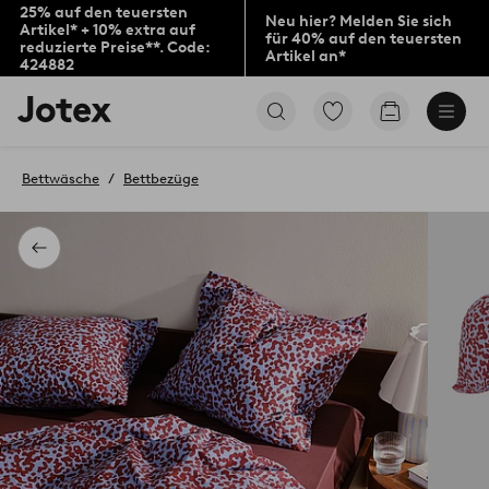
25% auf den teuersten
Neu hier? Melden Sie sich
Artikel* + 10% extra auf
für 40% auf den teuersten
reduzierte Preise**. Code:
Artikel an*
424882
Jotex-
Zu
Zum
Logo
den
Warenkorb
–
als
zur
Favoriten
Bettwäsche
Bettbezüge
Startseite
markierten
wechseln
Produkten
gehen
Zurück