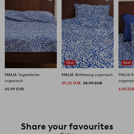
Favoriten
Favoriten
hinzufügen
hinzufügen
Deal
Deal
MALIA
Tagesdecke
MALIA
Bettbezug organisch
MALIA K
organisch
organis
25.22 EUR
28.99 EUR
65.99 EUR
6.95 EU
Share your favourites