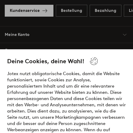
Kundenservice
Bestellung
Bezahlung
L
Meine Konto
Über Jotex
Deine Cookies, deine Wahl!
Unsere Dienstleistungen
Jotex nutzt obligatorische Cookies, damit die Website
funktioniert, sowie Cookies zur Analyse,
Bedingungen
personalisiertem Inhalt und um dir eine relevantere
Erfahrung auf unserer Website bieten zu können. Diese
personenbezogenen Daten und diese Cookies teilen wir
mit den Werbe- und Analyseunternehmen, mit denen wir
Sichere Zahlungen - Jetzt bezahlen oder aufteilen
arbeiten. Dies dient dazu, zu analysieren, wie du die
Seite nutzt, um unsere Marketingkampagnen verbessern
Möchtest du mehr über
unsere
und dir besser auf deine Person zugeschnittene
Zahlungsmöglichkeiten
erfahren?
Werbeanzeigen anzeigen zu können. Wenn du auf