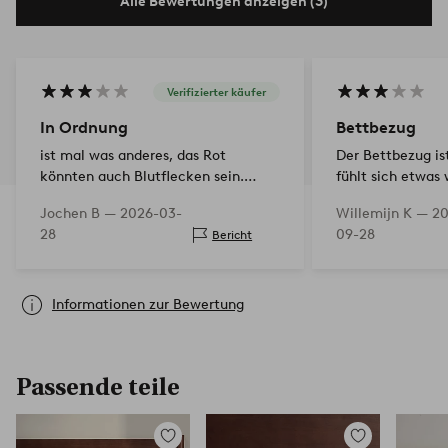
Alle Bewertungen anzeigen (3)
Verifizierter käufer
In Ordnung
Bettbezug
ist mal was anderes, das Rot
Der Bettbezug ist
könnten auch Blutflecken sein.
fühlt sich etwas 
Etwas hart in der Qualität
hoffentlich vers
Jochen B —
2026-03-
Willemijn K —
20
der Zeit
28
09-28
Bericht
Informationen zur Bewertung
Passende teile
Zu
Zu