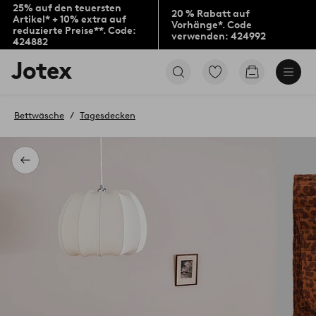
25% auf den teuersten
20 % Rabatt auf
Artikel* + 10% extra auf
Vorhänge*. Code
reduzierte Preise**. Code:
verwenden: 424992
424882
Jotex-
Zu
Zum
Logo
den
Warenkorb
–
als
zur
Favoriten
Bettwäsche
Tagesdecken
Startseite
markierten
wechseln
Produkten
gehen
Zurück