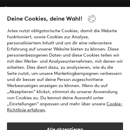
Über Jotex
Deine Cookies, deine Wahl!
Unsere Dienstleistungen
Jotex nutzt obligatorische Cookies, damit die Website
funktioniert, sowie Cookies zur Analyse,
Bedingungen
personalisiertem Inhalt und um dir eine relevantere
Erfahrung auf unserer Website bieten zu können. Diese
personenbezogenen Daten und diese Cookies teilen wir
mit den Werbe- und Analyseunternehmen, mit denen wir
Sichere Zahlungen - Jetzt bezahlen oder aufteilen
arbeiten. Dies dient dazu, zu analysieren, wie du die
Seite nutzt, um unsere Marketingkampagnen verbessern
Möchtest du mehr über
unsere
und dir besser auf deine Person zugeschnittene
Zahlungsmöglichkeiten
erfahren?
Werbeanzeigen anzeigen zu können. Wenn du auf
„Akzeptieren“ klickst, stimmst du unserer Anwendung
von Cookies zu. Du kannst deine Auswahl unter
„Einstellungen“ anpassen und mehr über unsere
Cookie-
Richtlinie erfahren
.
Österreich - Land auswählen
Alle akzeptieren