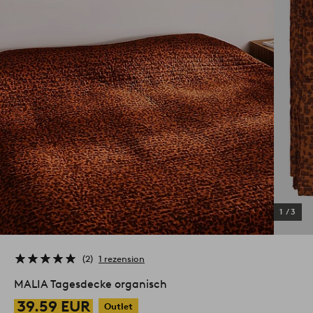
1
/
3
2
1 rezension
MALIA Tagesdecke organisch
39.59 EUR
Outlet