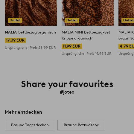
Outlet
Outlet
Outlet
MALIA
Bettbezug organisch
MALIA MINI Bettbezug-Set
MALIA K
Krippe organisch
organis
17.39 EUR
11.99 EUR
4.79 E
Ursprünglicher Preis
28.99 EUR
Ursprünglicher Preis
19.99 EUR
Ursprüngl
Share your favourites
#jotex
Mehr entdecken
Braune Tagesdecken
Braune Bettwäsche