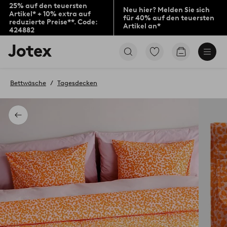
25% auf den teuersten
Neu hier? Melden Sie sich
Artikel* + 10% extra auf
für 40% auf den teuersten
reduzierte Preise**. Code:
Artikel an*
424882
Jotex-
Zu
Zum
Logo
den
Warenkorb
–
als
zur
Favoriten
Bettwäsche
Tagesdecken
Startseite
markierten
wechseln
Produkten
gehen
Zurück