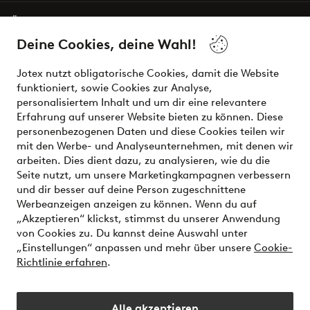
Über Jotex
Deine Cookies, deine Wahl!
Unsere Dienstleistungen
Jotex nutzt obligatorische Cookies, damit die Website
funktioniert, sowie Cookies zur Analyse,
Bedingungen
personalisiertem Inhalt und um dir eine relevantere
Erfahrung auf unserer Website bieten zu können. Diese
personenbezogenen Daten und diese Cookies teilen wir
mit den Werbe- und Analyseunternehmen, mit denen wir
Sichere Zahlungen - Jetzt bezahlen oder aufteilen
arbeiten. Dies dient dazu, zu analysieren, wie du die
Seite nutzt, um unsere Marketingkampagnen verbessern
Möchtest du mehr über
unsere
und dir besser auf deine Person zugeschnittene
Zahlungsmöglichkeiten
erfahren?
Werbeanzeigen anzeigen zu können. Wenn du auf
„Akzeptieren“ klickst, stimmst du unserer Anwendung
von Cookies zu. Du kannst deine Auswahl unter
„Einstellungen“ anpassen und mehr über unsere
Cookie-
Richtlinie erfahren
.
Österreich - Land auswählen
Alle akzeptieren