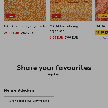
Deal
Deal
Outlet
MALIA
Bettbezug organisch
MALIA Kissenbezug
MALIA
organisch
17.39 
25.22 EUR
28.99 EUR
6.95 EUR
7.99 EUR
Ursprüngl
Share your favourites
#jotex
Mehr entdecken
Orangefarbene Bettwäsche