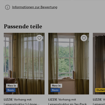
Informationen zur Bewertung
Passende teile
Zu
Zu
Favoriten
Favoriten
hinzufügen
hinzufügen
New in
New in
Basic
Basic
Outlet
LIZZIE
Vorhang mit
LIZZIE
Vorhang mit
LIZZIE
V
Leinenstruktur 1-Länge
Leinenstruktur im 2er-Pack
Leinenst