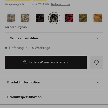
Ursprünglicher Preis
39.99 EUR
Nähere Infos
Farbe: olivgrün
Größe auswählen
2 Größen vorrätig
Lieferung in 4-6 Werktage
In den Warenkorb legen
Zu
Favoriten
hinzufüg
Produktinformation
Produktspezifikation