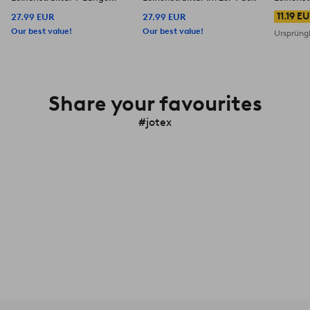
extra breit
extra bre
11.19 E
27.99 EUR
27.99 EUR
Our best value!
Our best value!
Ursprüngl
Share your favourites
#jotex