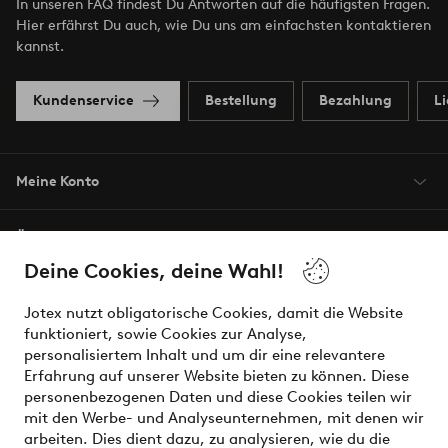
In unseren FAQ findest Du Antworten auf die häufigsten Fragen.
Hier erfährst Du auch, wie Du uns am einfachsten kontaktieren
kannst.
Kundenservice
Bestellung
Bezahlung
L
Meine Konto
Über Jotex
Deine Cookies, deine Wahl!
Unsere Dienstleistungen
Jotex nutzt obligatorische Cookies, damit die Website
funktioniert, sowie Cookies zur Analyse,
Bedingungen
personalisiertem Inhalt und um dir eine relevantere
Erfahrung auf unserer Website bieten zu können. Diese
personenbezogenen Daten und diese Cookies teilen wir
mit den Werbe- und Analyseunternehmen, mit denen wir
Sichere Zahlungen - Jetzt bezahlen oder aufteilen
arbeiten. Dies dient dazu, zu analysieren, wie du die