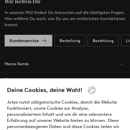
Wir helfen Dir
In unseren FAQ findest Du Antworten auf die häufigsten Fragen.
Hier erfährst Du auch, wie Du uns am einfachsten kontaktieren
kannst.
Kundenservice
Bestellung
Bezahlung
L
Meine Konto
Über Jotex
Deine Cookies, deine Wahl!
Unsere Dienstleistungen
Jotex nutzt obligatorische Cookies, damit die Website
funktioniert, sowie Cookies zur Analyse,
Bedingungen
personalisiertem Inhalt und um dir eine relevantere
Erfahrung auf unserer Website bieten zu können. Diese
personenbezogenen Daten und diese Cookies teilen wir