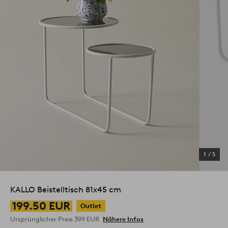
1
/
5
KALLO Beistelltisch 81x45 cm
199.50 EUR
Outlet
Ursprünglicher Preis
399 EUR
Nähere Infos