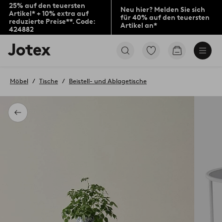
25% auf den teuersten
Neu hier? Melden Sie sich
Artikel* + 10% extra auf
für 40% auf den teuersten
reduzierte Preise**. Code:
Artikel an*
424882
Jotex-
Zu
Zum
Logo
den
Warenkorb
–
als
zur
Favoriten
Möbel
Tische
Beistell- und Ablagetische
Startseite
markierten
wechseln
Produkten
gehen
Zurück