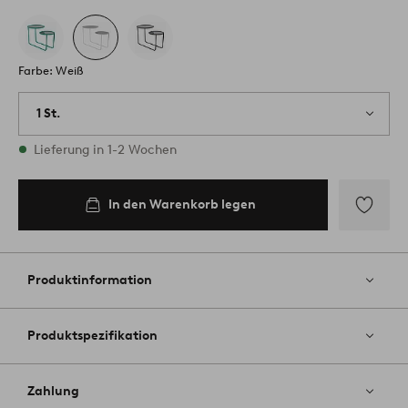
Farbe: Weiß
1 St.
Vorrätig
Lieferung in 1-2 Wochen
In den Warenkorb legen
Zu
Favoriten
hinzufüg
Produktinformation
Produktspezifikation
Zahlung