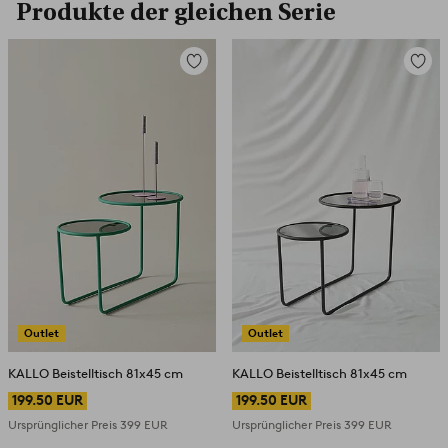
Produkte der gleichen Serie
Zu
Zu
Favoriten
Favori
hinzufügen
hinzuf
Outlet
Outlet
KALLO Beistelltisch 81x45 cm
KALLO Beistelltisch 81x45 cm
199.50 EUR
199.50 EUR
Ursprünglicher Preis
399 EUR
Ursprünglicher Preis
399 EUR