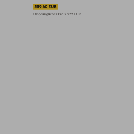
359.60 EUR
Ursprünglicher Preis
899 EUR
U