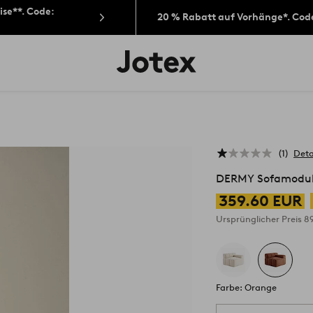
ise**. Code:
20 % Rabatt auf Vorhänge*. Cod
Jotex-
Logo
–
zur
Startseite
wechseln
1
Deta
DERMY Sofamodul
359.60 EUR
Ursprünglicher Preis
8
Farbe: Orange