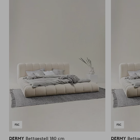
Favoriten
hinzufügen
DERMY
Bettgestell 180 cm
DERMY
Bettg