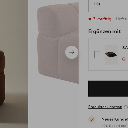
1 St.
3 vorrätig
Liefer
Ergänzen mit
SA
Nächstes
Produkt
Produktdeklaration
Neuer Kunde
40% Rabatt auf d