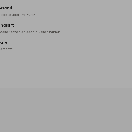
ersand
 Pakete über 129 Euro*
ungsart
später bezahlen oder in Raten zahlen
oure
erecht*