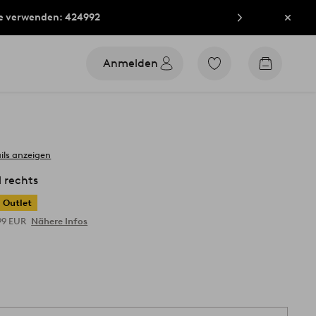
e verwenden: 424992
Schli
Anmelden
Zu
Zum
den
Warenko
als
Favoriten
markierten
Produkten
gehen
ils anzeigen
 rechts
Outlet
99 EUR
Nähere Infos