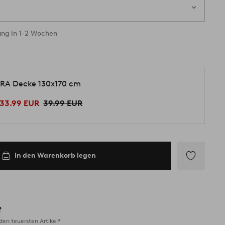
ung in 1-2 Wochen
RA Decke 130x170 cm
33.99 EUR
39.99 EUR
In den Warenkorb legen
Zu
Favoriten
hinzufügen
?
en teuersten Artikel*