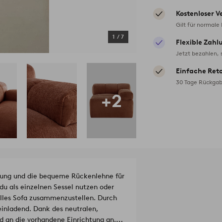
Kostenloser V
Gilt für normale
1
/
7
Flexible Zahl
Jetzt bezahlen, 
Einfache Ret
30 Tage Rückgab
+2
erung und die bequeme Rückenlehne für
u als einzelnen Sessel nutzen oder
lles Sofa zusammenzustellen. Durch
einladend. Dank des neutralen,
d an die vorhandene Einrichtung an.