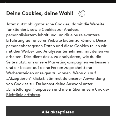
Über Jotex
Deine Cookies, deine Wahl!
Unsere Dienstleistungen
Jotex nutzt obligatorische Cookies, damit die Website
funktioniert, sowie Cookies zur Analyse,
Bedingungen
personalisiertem Inhalt und um dir eine relevantere
Erfahrung auf unserer Website bieten zu können. Diese
personenbezogenen Daten und diese Cookies teilen wir
mit den Werbe- und Analyseunternehmen, mit denen wir
Sichere Zahlungen - Jetzt bezahlen oder aufteilen
arbeiten. Dies dient dazu, zu analysieren, wie du die
Seite nutzt, um unsere Marketingkampagnen verbessern
Möchtest du mehr über
unsere
und dir besser auf deine Person zugeschnittene
Zahlungsmöglichkeiten
erfahren?
Werbeanzeigen anzeigen zu können. Wenn du auf
„Akzeptieren“ klickst, stimmst du unserer Anwendung
von Cookies zu. Du kannst deine Auswahl unter
„Einstellungen“ anpassen und mehr über unsere
Cookie-
Richtlinie erfahren
.
Österreich - Land auswählen
Alle akzeptieren