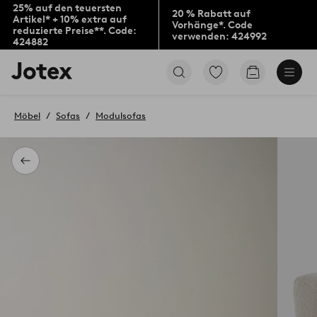
25% auf den teuersten
20 % Rabatt auf
Artikel* + 10% extra auf
Vorhänge*. Code
reduzierte Preise**. Code:
verwenden: 424992
424882
Jotex-
Zu
Zum
Logo
den
Warenkorb
–
als
zur
Favoriten
Möbel
Sofas
Modulsofas
Startseite
markierten
wechseln
Produkten
gehen
Zurück