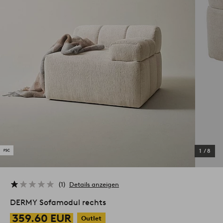
1
/
8
1
Details anzeigen
DERMY Sofamodul rechts
359.60 EUR
Outlet