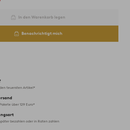
In den Warenkorb legen
Benachrichtigt mich
?
en teuersten Artikel*
ersand
 Pakete über 129 Euro*
ungsart
später bezahlen oder in Raten zahlen