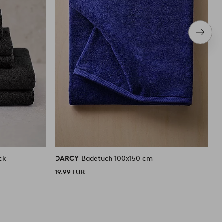
Nächs
Produ
ck
DARCY
Badetuch 100x150 cm
D
19.99 EUR
1