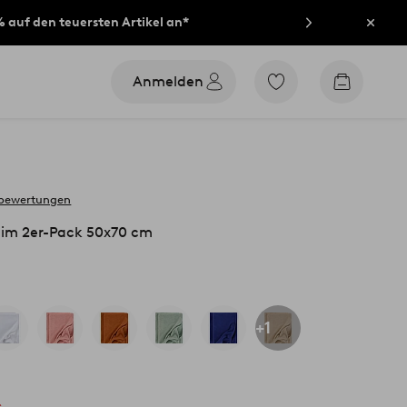
% auf den teuersten Artikel an*
Schli
Anmelden
Zu
Zum
den
Warenko
als
Favoriten
markierten
Produkten
gehen
 bewertungen
im 2er-Pack 50x70 cm
+1
s