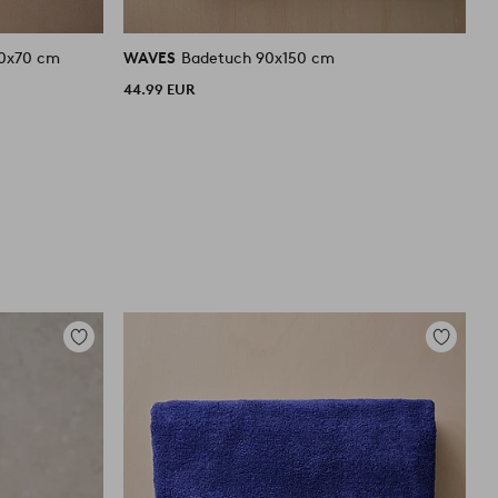
tuch im 2er-Pack 50x70 cm
WAVES
Badetuch 90x150 cm
W
44.99 EUR
1
Zu
Zu
Favoriten
Favoriten
hinzufügen
hinzufüg