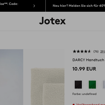
ise**. Code:
Neu hier? Melden Sie sich für 40
Jotex-
Logo
–
zur
Startseite
wechseln
76
29
DARCY Handtuch 
10.99 EUR
Farbe: undefined
Vorübergehend au