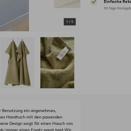
Einfache Ret
30 Tage Rückgab
1
/
5
er Benutzung ein angenehmes,
ieses Handtuch mit den passenden
bene Design sorgt für einen Hauch von
du immer einen Ersatz parat hast.
Wir