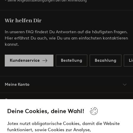
* Siehe Angebotsbedingungen bei der Anmeldung
Wir helfen Dir
In unseren FAQ findest Du Antworten auf die häufigsten Fragen.
Hier erfährst Du auch, wie Du uns am einfachsten kontaktieren
kannst.
Kundenservice
Bestellung
Bezahlung
L
Meine Konto
Über Jotex
Deine Cookies, deine Wahl!
Unsere Dienstleistungen
Jotex nutzt obligatorische Cookies, damit die Website
funktioniert, sowie Cookies zur Analyse,