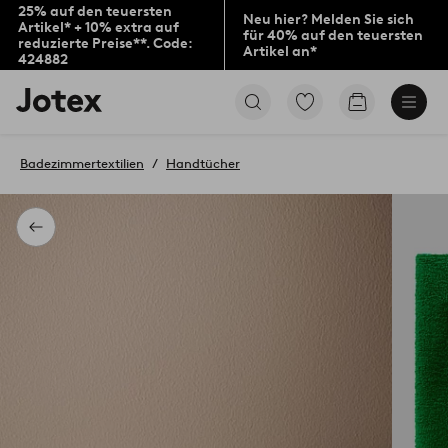
25% auf den teuersten
Neu hier? Melden Sie sich
Artikel* + 10% extra auf
für 40% auf den teuersten
reduzierte Preise**. Code:
Artikel an*
424882
Jotex-
Zu
Zum
Logo
den
Warenkorb
–
als
zur
Favoriten
Badezimmertextilien
Handtücher
Startseite
markierten
wechseln
Produkten
gehen
Zurück