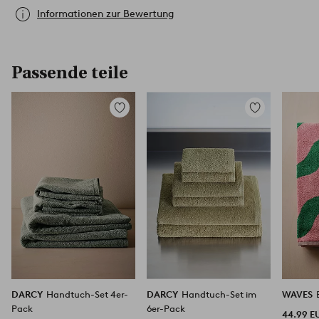
Informationen zur Bewertung
Passende teile
Zu
Zu
Favoriten
Favoriten
hinzufügen
hinzufügen
DARCY
Handtuch-Set 4er-
DARCY
Handtuch-Set im
WAVES
Pack
6er-Pack
44.99 E