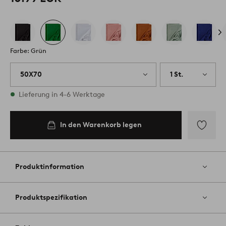
Farbe: Grün
50X70
1 St.
Vorrätig
Lieferung in 4-6 Werktage
In den Warenkorb legen
Zu
Favoriten
hinzufüg
Produktinformation
Produktspezifikation