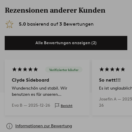
Rezensionen anderer Kunden
5.0
basierend auf
3
Bewertungen
Alle Bewertungen anzeigen (2)
Verifizierter käufer
Clyde Sideboard
So nett!!!
Wunderschön und stabil. Wir
Es ist unglaublic
benutzen es für unseren
Josefin A —
2023
Plattenspieler und Schallplatten
Eva B —
2025-12-26
26
Bericht
Informationen zur Bewertung