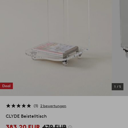
Deal
1
/
5
3
2 bewertungen
CLYDE Beistelltisch
383.20 EUR
479 EUR