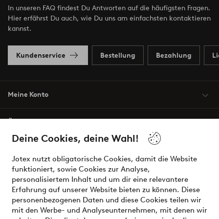
In unseren FAQ findest Du Antworten auf die häufigsten Fragen.
Hier erfährst Du auch, wie Du uns am einfachsten kontaktieren
kannst.
Kundenservice
Bestellung
Bezahlung
L
Meine Konto
Über Jotex
Deine Cookies, deine Wahl!
Unsere Dienstleistungen
Jotex nutzt obligatorische Cookies, damit die Website
funktioniert, sowie Cookies zur Analyse,
Bedingungen
personalisiertem Inhalt und um dir eine relevantere
Erfahrung auf unserer Website bieten zu können. Diese
personenbezogenen Daten und diese Cookies teilen wir
mit den Werbe- und Analyseunternehmen, mit denen wir