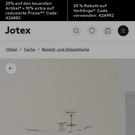
25% auf den teuersten
20 % Rabatt auf
Artikel* + 10% extra auf
Vorhänge*. Code
reduzierte Preise**. Code:
verwenden: 424992
424882
Jotex-
Zu
Zum
Logo
den
Warenkorb
–
als
zur
Favoriten
Möbel
Tische
Beistell- und Ablagetische
Startseite
markierten
wechseln
Produkten
gehen
Zurück