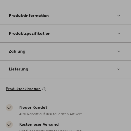
Zu
Favoriten
hinzufüg
Produktinformation
Produktspezifikation
Zahlung
Lieferung
Produktdeklaration
Neuer Kunde?
40% Rabatt auf den teuersten Artikel*
Kostenloser Versand
Gilt für normale Pakete über 129 Euro*