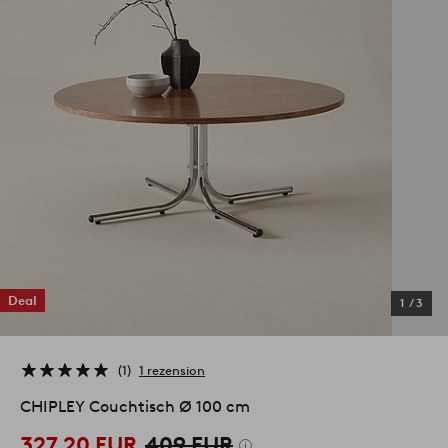
Deal
1
/
3
1
1 rezension
CHIPLEY Couchtisch Ø 100 cm
327.20 EUR
409 EUR