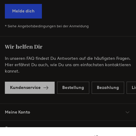
Melde dich
* Siehe Angebotsbedingungen bei der Anmeldung
Wir helfen Dir
In unseren FAQ findest Du Antworten auf die häufigsten Fragen.
Hier erfährst Du auch, wie Du uns am einfachsten kontaktieren
kannst.
Kundenservice
Bestellung
Bezahlung
L
Meine Konto
Über Jotex