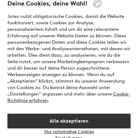
Deine Cookies, deine Wahl!
Unsere Dienstleistungen
Jotex nutzt obligatorische Cookies, damit die Website
funktioniert, sowie Cookies zur Analyse,
Bedingungen
personalisiertem Inhalt und um dir eine relevantere
Erfahrung auf unserer Website bieten zu können. Diese
personenbezogenen Daten und diese Cookies teilen wir
mit den Werbe- und Analyseunternehmen, mit denen wir
Sichere Zahlungen - Jetzt bezahlen oder aufteilen
arbeiten. Dies dient dazu, zu analysieren, wie du die
Seite nutzt, um unsere Marketingkampagnen verbessern
Möchtest du mehr über
unsere
und dir besser auf deine Person zugeschnittene
Zahlungsmöglichkeiten
erfahren?
Werbeanzeigen anzeigen zu können. Wenn du auf
„Akzeptieren“ klickst, stimmst du unserer Anwendung
von Cookies zu. Du kannst deine Auswahl unter
„Einstellungen“ anpassen und mehr über unsere
Cookie-
Richtlinie erfahren
.
Österreich - Land auswählen
Alle akzeptieren
Instagram
Facebook
Nur notwendige Cookies