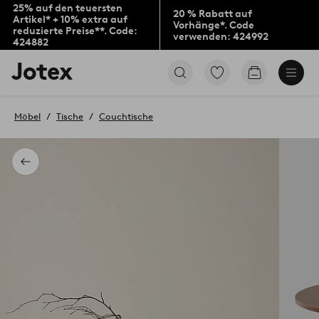
25% auf den teuersten
20 % Rabatt auf
Artikel* + 10% extra auf
Vorhänge*. Code
reduzierte Preise**. Code:
verwenden: 424992
424882
Jotex-
Zu
Zum
Logo
den
Warenkorb
–
als
zur
Favoriten
Möbel
Tische
Couchtische
Startseite
markierten
wechseln
Produkten
gehen
Zurück