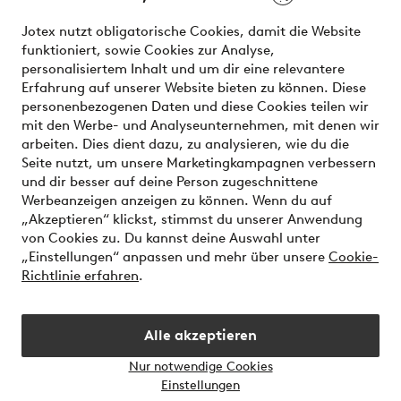
Unsere Dienstleistungen
Jotex nutzt obligatorische Cookies, damit die Website
funktioniert, sowie Cookies zur Analyse,
Bedingungen
personalisiertem Inhalt und um dir eine relevantere
Erfahrung auf unserer Website bieten zu können. Diese
personenbezogenen Daten und diese Cookies teilen wir
mit den Werbe- und Analyseunternehmen, mit denen wir
Sichere Zahlungen - Jetzt bezahlen oder aufteilen
arbeiten. Dies dient dazu, zu analysieren, wie du die
Seite nutzt, um unsere Marketingkampagnen verbessern
Möchtest du mehr über
unsere
und dir besser auf deine Person zugeschnittene
Zahlungsmöglichkeiten
erfahren?
Werbeanzeigen anzeigen zu können. Wenn du auf
„Akzeptieren“ klickst, stimmst du unserer Anwendung
von Cookies zu. Du kannst deine Auswahl unter
„Einstellungen“ anpassen und mehr über unsere
Cookie-
Richtlinie erfahren
.
Österreich - Land auswählen
Alle akzeptieren
Instagram
Facebook
Nur notwendige Cookies
Einstellungen