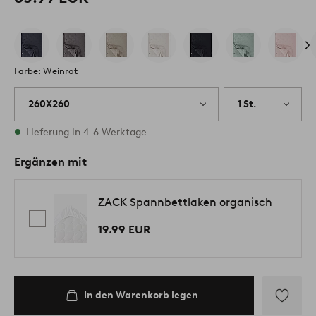
Farbe: Weinrot
260X260
1 St.
Vorrätig
Lieferung in 4-6 Werktage
Ergänzen mit
ZACK Spannbettlaken organisch
19.99 EUR
In den Warenkorb legen