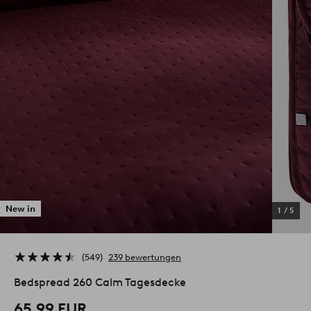
New in
1
/
5
549
239 bewertungen
Bedspread 260 Calm Tagesdecke
65.99 EUR