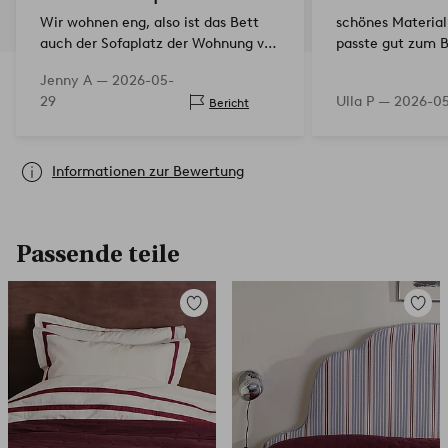
Wir wohnen eng, also ist das Bett
schönes Material
auch der Sofaplatz der Wohnung vor
passte gut zum B
dem Fernseher. Die Tagesdecke ist
Jenny A —
2026-05-
wirklich schön und hübsch. Auch
29
Ulla P —
2026-0
Bericht
ziemlich dünn und leicht zu
waschen. Sehr zufrie…
Informationen zur Bewertung
Passende teile
Zu
Zu
Favoriten
Favori
hinzufügen
hinzuf