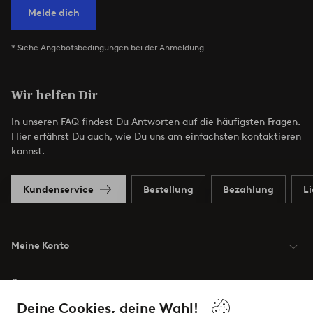
Melde dich
* Siehe Angebotsbedingungen bei der Anmeldung
Wir helfen Dir
In unseren FAQ findest Du Antworten auf die häufigsten Fragen.
Hier erfährst Du auch, wie Du uns am einfachsten kontaktieren
kannst.
Kundenservice
Bestellung
Bezahlung
L
Meine Konto
Über Jotex
Deine Cookies, deine Wahl!