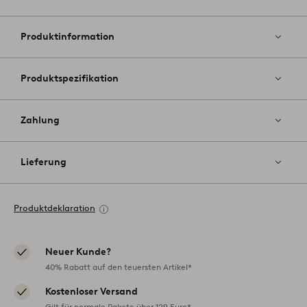
Zu
Favoriten
hinzufüg
Produktinformation
Produktspezifikation
Zahlung
Lieferung
Produktdeklaration
Neuer Kunde?
40% Rabatt auf den teuersten Artikel*
Kostenloser Versand
Gilt für normale Pakete über 129 Euro*