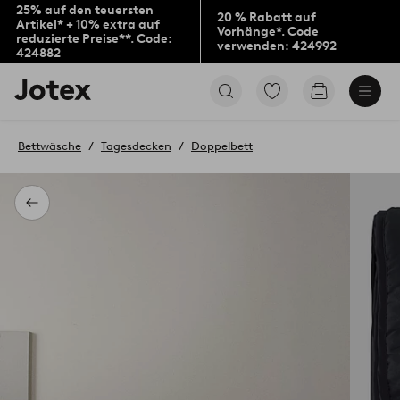
25% auf den teuersten
20 % Rabatt auf
Artikel* + 10% extra auf
Vorhänge*. Code
reduzierte Preise**. Code:
verwenden: 424992
424882
Jotex-
Zu
Zum
Logo
den
Warenkorb
–
als
zur
Favoriten
Bettwäsche
Tagesdecken
Doppelbett
Startseite
markierten
wechseln
Produkten
gehen
Zurück