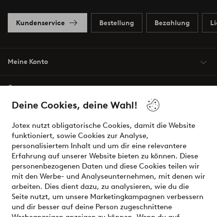
Kundenservice
Bestellung
Bezahlung
L
Meine Konto
Über Jotex
Deine Cookies, deine Wahl!
Unsere Dienstleistungen
Jotex nutzt obligatorische Cookies, damit die Website
funktioniert, sowie Cookies zur Analyse,
Bedingungen
personalisiertem Inhalt und um dir eine relevantere
Erfahrung auf unserer Website bieten zu können. Diese
personenbezogenen Daten und diese Cookies teilen wir
mit den Werbe- und Analyseunternehmen, mit denen wir
Sichere Zahlungen - Jetzt bezahlen oder aufteilen
arbeiten. Dies dient dazu, zu analysieren, wie du die
Seite nutzt, um unsere Marketingkampagnen verbessern
Möchtest du mehr über
unsere
und dir besser auf deine Person zugeschnittene
Zahlungsmöglichkeiten
erfahren?