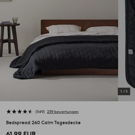
1
/
5
549
239 bewertungen
Bedspread 260 Calm Tagesdecke
61.99 EUR