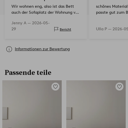
Wir wohnen eng, also ist das Bett
schönes Material
auch der Sofaplatz der Wohnung vor
passte gut zum B
dem Fernseher. Die Tagesdecke ist
Jenny A —
2026-05-
wirklich schön und hübsch. Auch
29
Ulla P —
2026-0
Bericht
ziemlich dünn und leicht zu
waschen. Sehr zufrie…
Informationen zur Bewertung
Passende teile
Zu
Zu
Favoriten
Favori
hinzufügen
hinzuf