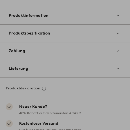
Zu
Favoriten
hinzufüg
Produktinformation
Produktspezifikation
Zahlung
Lieferung
Produktdeklaration
Neuer Kunde?
40% Rabatt auf den teuersten Artikel*
Kostenloser Versand
Gilt für normale Pakete über 129 Euro*