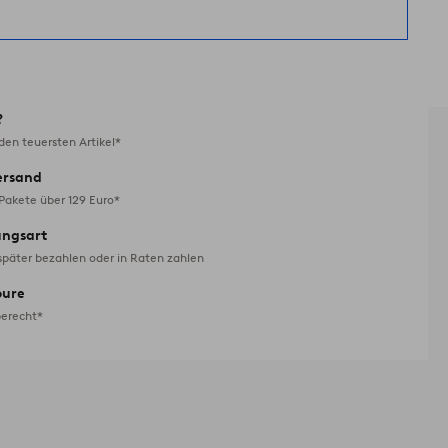
?
en teuersten Artikel*
ersand
 Pakete über 129 Euro*
ungsart
später bezahlen oder in Raten zahlen
oure
erecht*