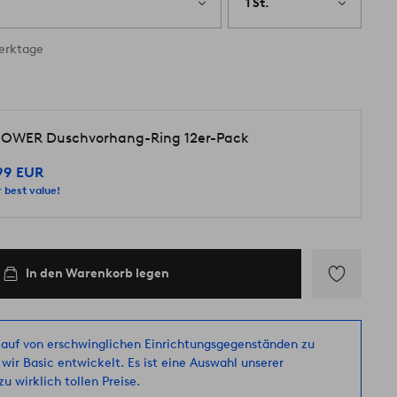
1 St.
Werktage
OWER Duschvorhang-Ring 12er-Pack
99 EUR
 best value!
In den Warenkorb legen
Zu
Favoriten
hinzufügen
auf von erschwinglichen Einrichtungsgegenständen zu
 wir Basic entwickelt. Es ist eine Auswahl unserer
u wirklich tollen Preise.