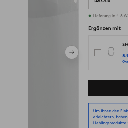
145X200
Vorrätig
Lieferung in 4-6 
Ergänzen mit
SH
Nächstes
8.
Produkt
Our
Um Ihnen den Eink
erleichtern, haben
Lieblingsprodukte z