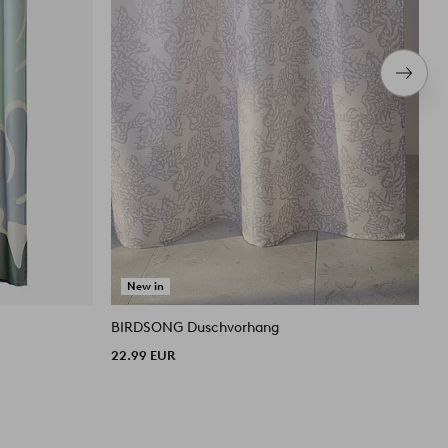
Nächs
Produ
New in
BIRDSONG Duschvorhang
T
1
22.99 EUR
U