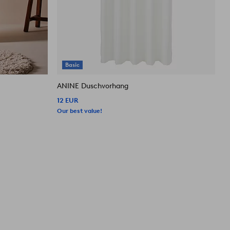
Basic
ANINE Duschvorhang
A
12 EUR
1
Our best value!
O