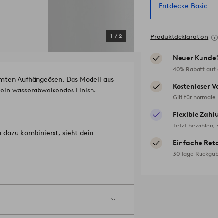
Entdecke Basic
1
/
2
Produktdeklaration
Neuer Kunde
40% Rabatt auf d
mmten Aufhängeösen. Das Modell aus
Kostenloser V
t ein wasserabweisendes Finish.
Gilt für normale
Flexible Zahl
Jetzt bezahlen, 
dazu kombinierst, sieht dein
Einfache Ret
30 Tage Rückgab