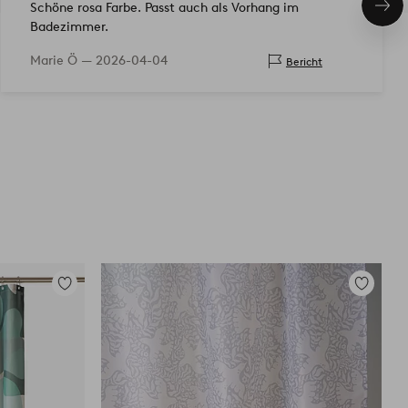
Schöne rosa Farbe. Passt auch als Vorhang im
Näc
Pro
Badezimmer.
Marie Ö —
2026-04-04
Bericht
Zu
Zu
Favoriten
Favoriten
hinzufügen
hinzufüg