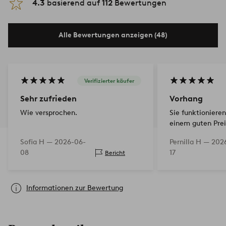
4.3
basierend auf
112
Bewertungen
Alle Bewertungen anzeigen (48)
Verifizierter käufer
Sehr zufrieden
Vorhang
Wie versprochen.
Sie funktionieren
einem guten Prei
Sofia H —
2026-06-
Pernilla H —
202
08
17
Bericht
Informationen zur Bewertung