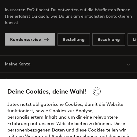
In unseren FAQ findest Du Antworten auf die häufigsten Fragen.
Hier erfährst Du auch, wie Du uns am einfachsten kontaktieren
kannst.
Kundenservice
Bestellung
Bezahlung
L
Meine Konto
Über Jotex
Deine Cookies, deine Wahl!
Unsere Dienstleistungen
Jotex nutzt obligatorische Cookies, damit die Website
funktioniert, sowie Cookies zur Analyse,
Bedingungen
personalisiertem Inhalt und um dir eine relevantere
Erfahrung auf unserer Website bieten zu können. Diese
personenbezogenen Daten und diese Cookies teilen wir
mit den Werbe- und Analyseunternehmen, mit denen wir