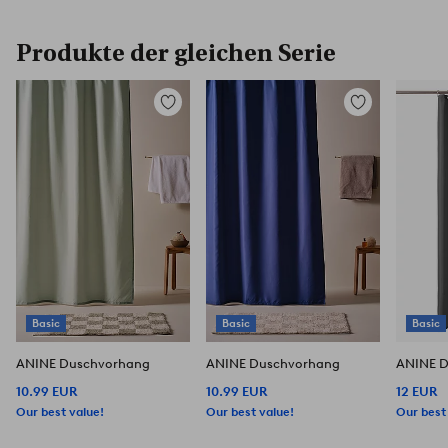
Produkte der gleichen Serie
Zu
Zu
Favoriten
Favoriten
hinzufügen
hinzufügen
Basic
Basic
Basic
ANINE Duschvorhang
ANINE Duschvorhang
ANINE 
10.99 EUR
10.99 EUR
12 EUR
Our best value!
Our best value!
Our best