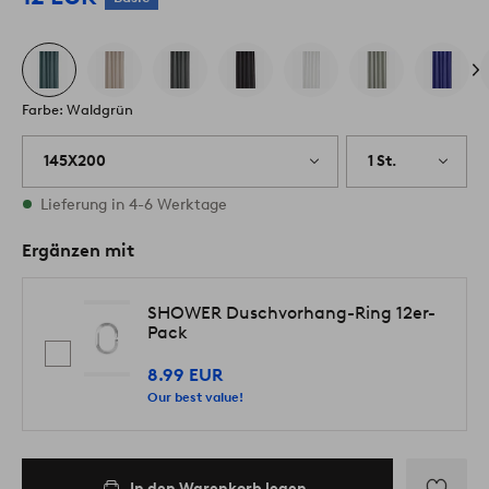
Farbe: Waldgrün
145X200
1 St.
Vorrätig
Lieferung in 4-6 Werktage
Ergänzen mit
SHOWER Duschvorhang-Ring 12er-
Pack
8.99 EUR
Our best value!
In den Warenkorb legen