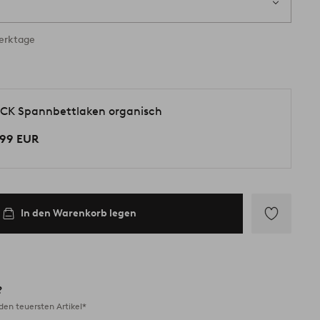
ig
Werktage
CK Spannbettlaken organisch
.99 EUR
In den Warenkorb legen
Zu
Favoriten
hinzufügen
?
en teuersten Artikel*