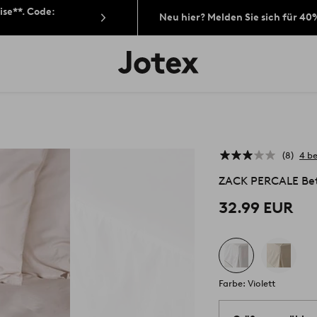
ise**. Code:
Neu hier? Melden Sie sich für 40
Jotex-
Logo
–
zur
Startseite
wechseln
8
4 b
ZACK PERCALE Be
32.99 EUR
Farbe: Violett