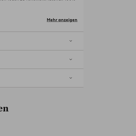
ung.
 (Thread Count) wird die Anzahl der
Mehr anzeigen
r die Fadendichte, desto höher die
en Sie kein Bleichmittel. Mittlere
öchste Temperatur 200°C. Vor
2170979-01
en