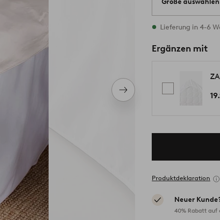
Größe auswählen
Alle Größen vorrät
Lieferung in 4-6 
Ergänzen mit
ZA
Nächstes
19
Produkt
Produktdeklaration
Neuer Kunde
40% Rabatt auf d