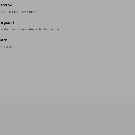
ersand
 Pakete über 129 Euro*
ungsart
später bezahlen oder in Raten zahlen
oure
erecht*