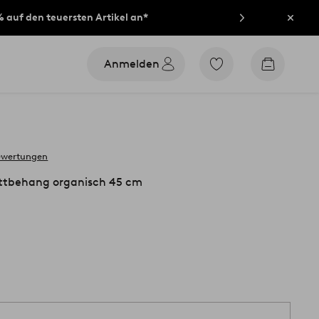
% auf den teuersten Artikel an*
Schli
Anmelden
Zu
Zum
den
Warenko
als
Favoriten
markierten
Produkten
gehen
ewertungen
ttbehang organisch 45 cm
1 S