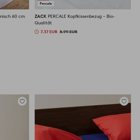
Percale
nisch 60 cm
ZACK
PERCALE Kopfkissenbezug ‒ Bio-
Z
Qualität
2
7.37 EUR
8.99 EUR
Zu
Zu
Favoriten
Favoriten
hinzufügen
hinzufüg