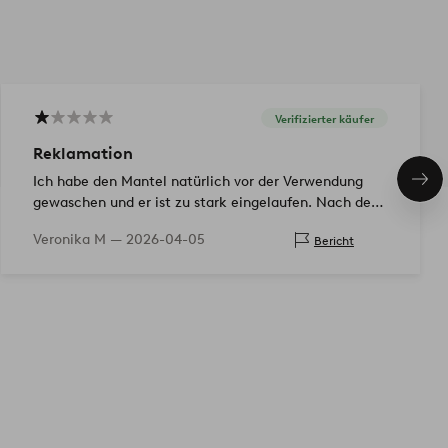
Verifizierter käufer
Reklamation
Ich habe den Mantel natürlich vor der Verwendung
Näc
Pro
gewaschen und er ist zu stark eingelaufen. Nach dem
Waschen war er 168x195 cm. Ich empfehle ihn nicht.
Veronika M —
2026-04-05
Bericht
Ich habe den Mantel reklamiert.