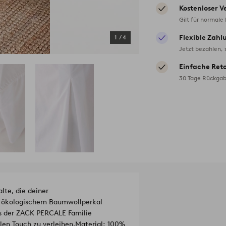
Kostenloser V
Gilt für normale
Flexible Zahl
1
/
4
Jetzt bezahlen, 
Einfache Ret
30 Tage Rückgab
te, die deiner
aus ökologischem Baumwollperkal
aus der ZACK PERCALE Familie
en Touch zu verleihen.
Material: 100%