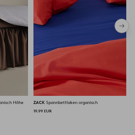
Nächs
Produ
anisch Höhe
ZACK
Spannbettlaken organisch
Z
6
19.99 EUR
4