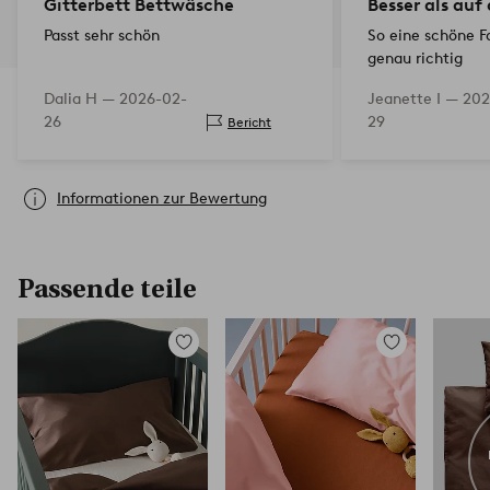
Gitterbett Bettwäsche
Besser als auf
Passt sehr schön
So eine schöne F
genau richtig
Dalia H —
2026-02-
Jeanette I —
202
26
29
Bericht
Informationen zur Bewertung
Passende teile
Zu
Zu
Favoriten
Favoriten
hinzufügen
hinzufügen