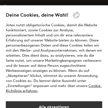
Über Jotex
Deine Cookies, deine Wahl!
Unsere Dienstleistungen
Jotex nutzt obligatorische Cookies, damit die Website
funktioniert, sowie Cookies zur Analyse,
Bedingungen
personalisiertem Inhalt und um dir eine relevantere
Erfahrung auf unserer Website bieten zu können. Diese
personenbezogenen Daten und diese Cookies teilen wir
mit den Werbe- und Analyseunternehmen, mit denen wir
Sichere Zahlungen - Jetzt bezahlen oder aufteilen
arbeiten. Dies dient dazu, zu analysieren, wie du die
Seite nutzt, um unsere Marketingkampagnen verbessern
Möchtest du mehr über
unsere
und dir besser auf deine Person zugeschnittene
Zahlungsmöglichkeiten
erfahren?
Werbeanzeigen anzeigen zu können. Wenn du auf
„Akzeptieren“ klickst, stimmst du unserer Anwendung
von Cookies zu. Du kannst deine Auswahl unter
„Einstellungen“ anpassen und mehr über unsere
Cookie-
Richtlinie erfahren
.
Österreich - Land auswählen
Alle akzeptieren