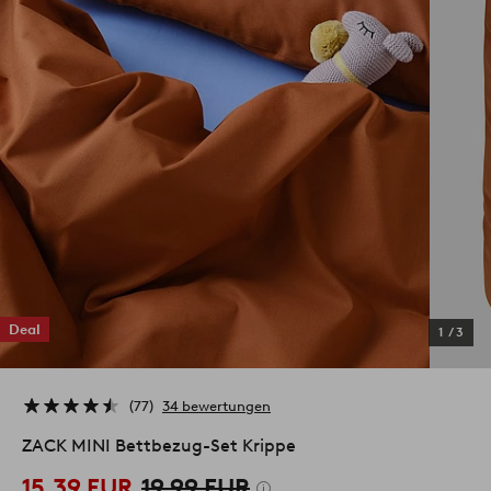
Deal
1
/
3
77
34 bewertungen
ZACK MINI Bettbezug-Set Krippe
15.39 EUR
19.99 EUR