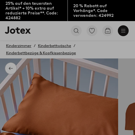
25% auf den teuersten
20 % Rabatt auf
Artikel* + 10% extra auf
Vorhänge*. Code
reduzierte Preise**. Code:
verwenden: 424992
424882
Jotex-
Zu
Zum
Logo
den
Warenkorb
–
als
zur
Kinderzimmer
Kinderbettwäsche
Favoriten
Startseite
Kinderbettbezüge & Kopfkissenbezüge
markierten
wechseln
Produkten
gehen
Zurück