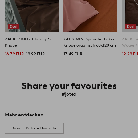
Deal
Deal
ZACK
MINI Bettbezug-Set
ZACK
MINI Spannbettlaken
ZACK
B
Krippe
Krippe organisch 60x120 cm
Wagen/W
16.39 EUR
19.99 EUR
13.49 EUR
12.29 E
Share your favourites
#jotex
Mehr entdecken
Braune Babybettwäsche