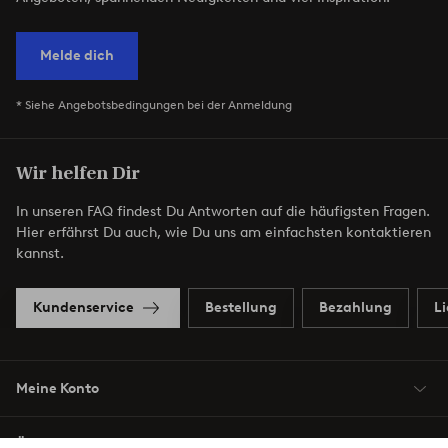
Melde dich
* Siehe Angebotsbedingungen bei der Anmeldung
Wir helfen Dir
In unseren FAQ findest Du Antworten auf die häufigsten Fragen.
Hier erfährst Du auch, wie Du uns am einfachsten kontaktieren
kannst.
Kundenservice
Bestellung
Bezahlung
L
Meine Konto
Über Jotex