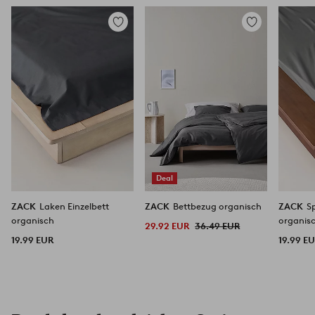
Zu
Zu
Favoriten
Favoriten
hinzufügen
hinzufügen
Deal
ZACK
Laken Einzelbett
ZACK
Bettbezug organisch
ZACK
S
organisch
organis
29.92 EUR
36.49 EUR
19.99 EUR
19.99 E