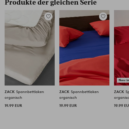
Produkte der gleichen Serie
Zu
Zu
Favoriten
Favoriten
hinzufügen
hinzufügen
New i
ZACK
Spannbettlaken
ZACK
Spannbettlaken
ZACK
S
organisch
organisch
organis
19.99 EUR
19.99 EUR
19.99 E