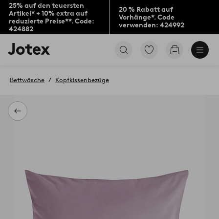
25% auf den teuersten
20 % Rabatt auf
Artikel* + 10% extra auf
Vorhänge*. Code
reduzierte Preise**. Code:
verwenden: 424992
424882
Jotex-
Zu
Zum
Logo
den
Warenkorb
–
als
zur
Favoriten
Bettwäsche
Kopfkissenbezüge
Startseite
markierten
wechseln
Produkten
gehen
Zurück