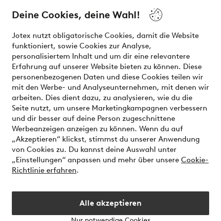
Deine Cookies, deine Wahl!
Unsere Dienstleistungen
Jotex nutzt obligatorische Cookies, damit die Website
funktioniert, sowie Cookies zur Analyse,
Bedingungen
personalisiertem Inhalt und um dir eine relevantere
Erfahrung auf unserer Website bieten zu können. Diese
personenbezogenen Daten und diese Cookies teilen wir
mit den Werbe- und Analyseunternehmen, mit denen wir
Sichere Zahlungen - Jetzt bezahlen oder aufteilen
arbeiten. Dies dient dazu, zu analysieren, wie du die
Seite nutzt, um unsere Marketingkampagnen verbessern
Möchtest du mehr über
unsere
und dir besser auf deine Person zugeschnittene
Zahlungsmöglichkeiten
erfahren?
Werbeanzeigen anzeigen zu können. Wenn du auf
„Akzeptieren“ klickst, stimmst du unserer Anwendung
von Cookies zu. Du kannst deine Auswahl unter
„Einstellungen“ anpassen und mehr über unsere
Cookie-
Richtlinie erfahren
.
Österreich - Land auswählen
Alle akzeptieren
Instagram
Facebook
Nur notwendige Cookies