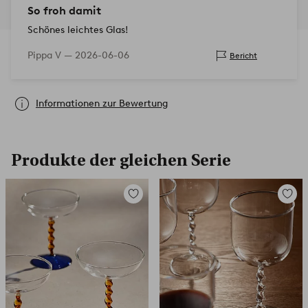
So froh damit
Schönes leichtes Glas!
Pippa V —
2026-06-06
Bericht
Informationen zur Bewertung
Produkte der gleichen Serie
Zu
Zu
Favoriten
Favori
hinzufügen
hinzuf