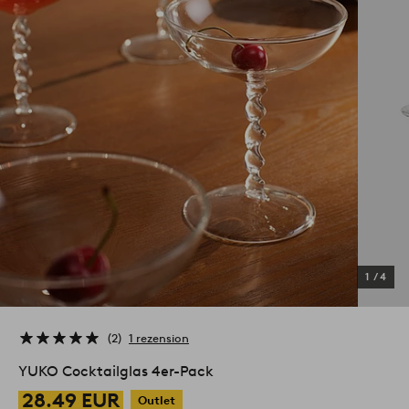
1
/
4
2
1 rezension
YUKO Cocktailglas 4er-Pack
28.49 EUR
Outlet