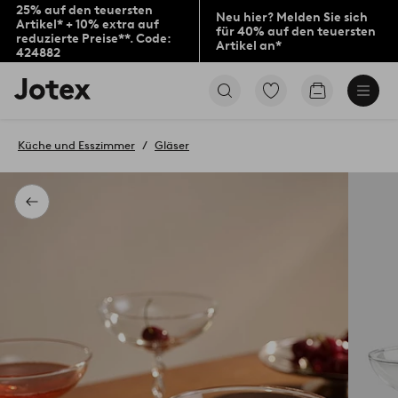
25% auf den teuersten
Neu hier? Melden Sie sich
Artikel* + 10% extra auf
für 40% auf den teuersten
reduzierte Preise**. Code:
Artikel an*
424882
Jotex-
Zu
Zum
Logo
den
Warenkorb
–
als
zur
Favoriten
Küche und Esszimmer
Gläser
Startseite
markierten
wechseln
Produkten
gehen
Zurück