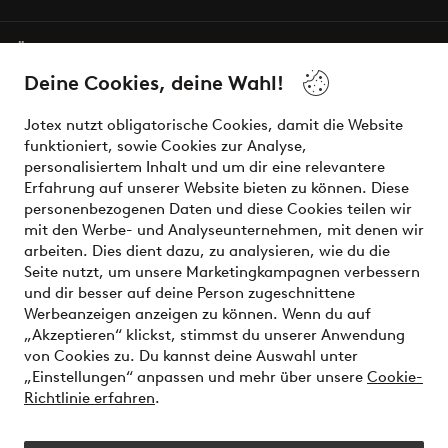
Über Jotex
Deine Cookies, deine Wahl!
Unsere Dienstleistungen
Jotex nutzt obligatorische Cookies, damit die Website
funktioniert, sowie Cookies zur Analyse,
Bedingungen
personalisiertem Inhalt und um dir eine relevantere
Erfahrung auf unserer Website bieten zu können. Diese
personenbezogenen Daten und diese Cookies teilen wir
mit den Werbe- und Analyseunternehmen, mit denen wir
Sichere Zahlungen - Jetzt bezahlen oder aufteilen
arbeiten. Dies dient dazu, zu analysieren, wie du die
Seite nutzt, um unsere Marketingkampagnen verbessern
Möchtest du mehr über
unsere
und dir besser auf deine Person zugeschnittene
Zahlungsmöglichkeiten
erfahren?
Werbeanzeigen anzeigen zu können. Wenn du auf
„Akzeptieren“ klickst, stimmst du unserer Anwendung
von Cookies zu. Du kannst deine Auswahl unter
„Einstellungen“ anpassen und mehr über unsere
Cookie-
Richtlinie erfahren
.
Österreich - Land auswählen