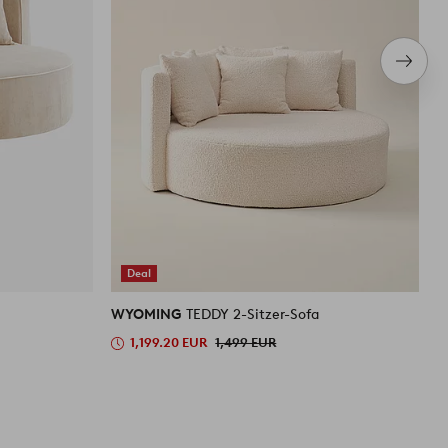
Nächs
Produ
Deal
WYOMING
TEDDY 2-Sitzer-Sofa
W
1,199.20 EUR
1,499 EUR