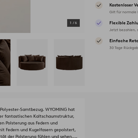
Kostenloser V
Gilt für normale
Flexible Zahl
1
/
6
Jetzt bezahlen, 
Einfache Ret
30 Tage Rückgab
d Polyester-Samtbezug. WYOMING hat
der fantastischen Kaltschaumstruktur,
en Polsterung aus Federn und
it Federn und Kugelfasern gepolstert,
tät der Polsterung fühlen und sehen,