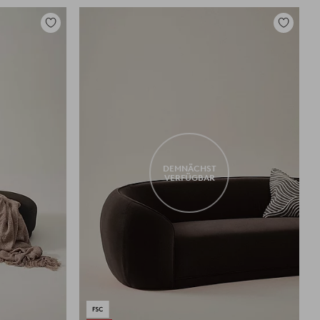
Zu
Zu
Favoriten
Favoriten
hinzufügen
hinzufüg
DEMNÄCHST
VERFÜGBAR