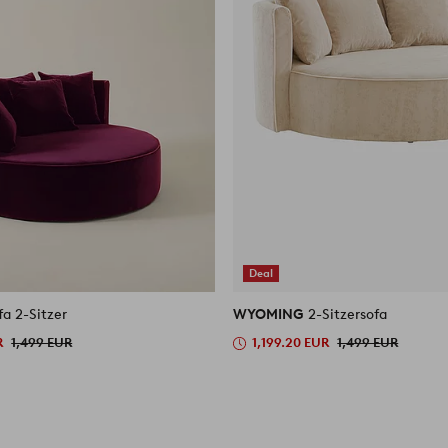
Deal
fa 2-Sitzer
WYOMING
2-Sitzersofa
R
1,499 EUR
1,199.20 EUR
1,499 EUR