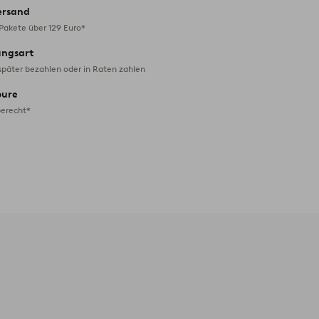
ersand
 Pakete über 129 Euro*
ungsart
später bezahlen oder in Raten zahlen
oure
erecht*