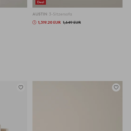
Deal
AUSTIN
3-Sitzersofa
1,319.20 EUR
1,649 EUR
Zu
Zu
Favoriten
Favoriten
hinzufügen
hinzufüg