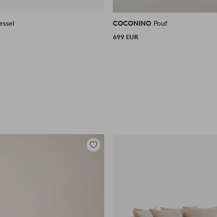
essel
COCONINO
Pouf
699 EUR
Zu
Favoriten
hinzufügen