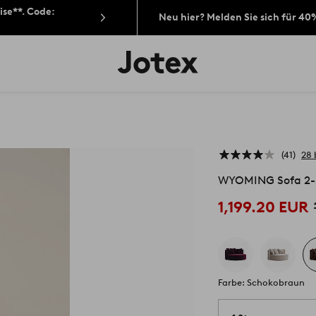
ise**. Code:
Neu hier? Melden Sie sich für 40
Jotex-
Logo
–
zur
Startseite
wechseln
41
28
WYOMING Sofa 2-S
1,199.20 EUR
Farbe: Schokobraun