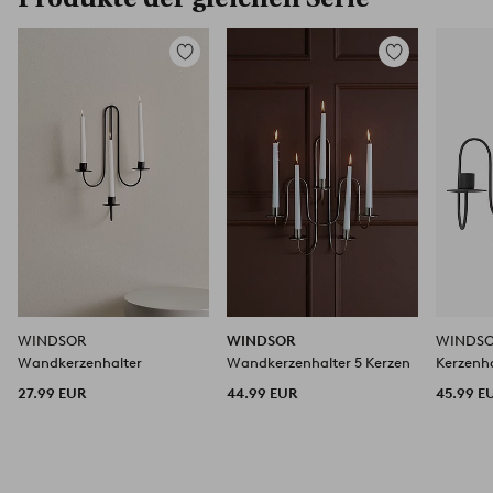
Zu
Zu
Favoriten
Favoriten
hinzufügen
hinzufügen
WINDSOR
WINDSOR
WINDSO
Wandkerzenhalter
Wandkerzenhalter 5 Kerzen
Kerzenha
27.99 EUR
44.99 EUR
45.99 E