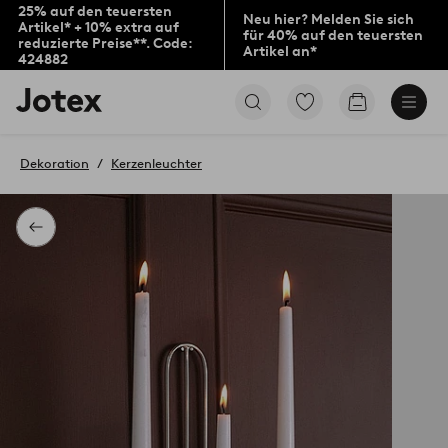
25% auf den teuersten
Neu hier? Melden Sie sich
Artikel* + 10% extra auf
für 40% auf den teuersten
reduzierte Preise**. Code:
Artikel an*
424882
Jotex-
Zu
Zum
Logo
den
Warenkorb
–
als
zur
Favoriten
Dekoration
Kerzenleuchter
Startseite
markierten
wechseln
Produkten
gehen
Zurück