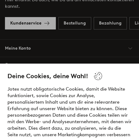
kannst.
Kundenservice
Bestellung
Bezahlung
L
Meine Konto
Über Jotex
Deine Cookies, deine Wahl!
Unsere Dienstleistungen
Jotex nutzt obligatorische Cookies, damit die Website
funktioniert, sowie Cookies zur Analyse,
Bedingungen
personalisiertem Inhalt und um dir eine relevantere
Erfahrung auf unserer Website bieten zu können. Diese
personenbezogenen Daten und diese Cookies teilen wir
mit den Werbe- und Analyseunternehmen, mit denen wir
Sichere Zahlungen - Jetzt bezahlen oder aufteilen
arbeiten. Dies dient dazu, zu analysieren, wie du die
Seite nutzt, um unsere Marketingkampagnen verbessern
Möchtest du mehr über
unsere