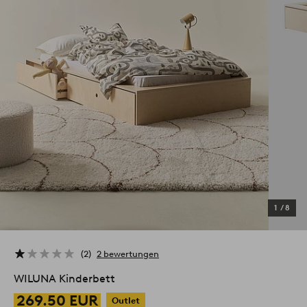
1
/
8
2
2 bewertungen
WILUNA Kinderbett
269.50 EUR
Outlet