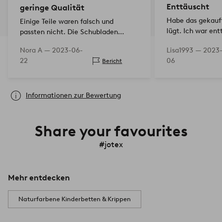
Enttäuscht
geringe Qualität
Habe das gekauft
Einige Teile waren falsch und
lügt. Ich war ent
passten nicht. Die Schubladen
Farbe sah..
lassen sich nicht richtig schließen.
Nora A —
2023-06-
Lisa1993 —
2023
Sehr enttäuschendes Produkt, das
22
06
Bericht
das Geld nicht wert ist.
Informationen zur Bewertung
Share your favourites
#jotex
Mehr entdecken
Naturfarbene Kinderbetten & Krippen