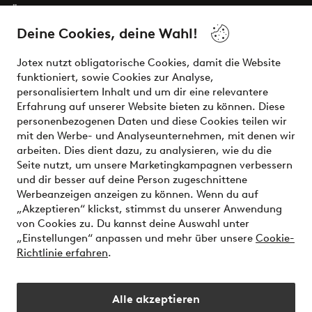
Über Jotex
Deine Cookies, deine Wahl!
Unsere Dienstleistungen
Jotex nutzt obligatorische Cookies, damit die Website
funktioniert, sowie Cookies zur Analyse,
Bedingungen
personalisiertem Inhalt und um dir eine relevantere
Erfahrung auf unserer Website bieten zu können. Diese
personenbezogenen Daten und diese Cookies teilen wir
mit den Werbe- und Analyseunternehmen, mit denen wir
Sichere Zahlungen - Jetzt bezahlen oder aufteilen
arbeiten. Dies dient dazu, zu analysieren, wie du die
Seite nutzt, um unsere Marketingkampagnen verbessern
Möchtest du mehr über
unsere
und dir besser auf deine Person zugeschnittene
Zahlungsmöglichkeiten
erfahren?
Werbeanzeigen anzeigen zu können. Wenn du auf
„Akzeptieren“ klickst, stimmst du unserer Anwendung
von Cookies zu. Du kannst deine Auswahl unter
„Einstellungen“ anpassen und mehr über unsere
Cookie-
Richtlinie erfahren
.
Österreich - Land auswählen
Alle akzeptieren