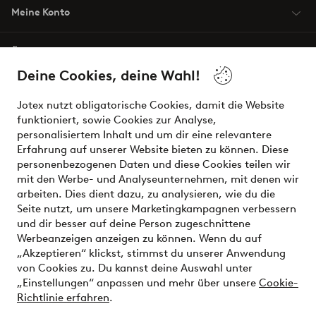
Meine Konto
Über Jotex
Deine Cookies, deine Wahl!
Unsere Dienstleistungen
Jotex nutzt obligatorische Cookies, damit die Website
funktioniert, sowie Cookies zur Analyse,
Bedingungen
personalisiertem Inhalt und um dir eine relevantere
Erfahrung auf unserer Website bieten zu können. Diese
personenbezogenen Daten und diese Cookies teilen wir
mit den Werbe- und Analyseunternehmen, mit denen wir
Sichere Zahlungen - Jetzt bezahlen oder aufteilen
arbeiten. Dies dient dazu, zu analysieren, wie du die
Seite nutzt, um unsere Marketingkampagnen verbessern
Möchtest du mehr über
unsere
und dir besser auf deine Person zugeschnittene
Zahlungsmöglichkeiten
erfahren?
Werbeanzeigen anzeigen zu können. Wenn du auf
„Akzeptieren“ klickst, stimmst du unserer Anwendung
von Cookies zu. Du kannst deine Auswahl unter
„Einstellungen“ anpassen und mehr über unsere
Cookie-
Richtlinie erfahren
.