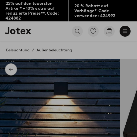
25% auf den teuersten
20 % Rabatt auf
Artikel* + 10% extra auf
Vorhänge*. Code
reduzierte Preise**. Code:
verwenden: 424992
424882
Jotex-
Zu
Zum
Logo
den
Warenkorb
–
als
zur
Favoriten
Beleuchtung
Außenbeleuchtung
Startseite
markierten
wechseln
Produkten
gehen
Zurück