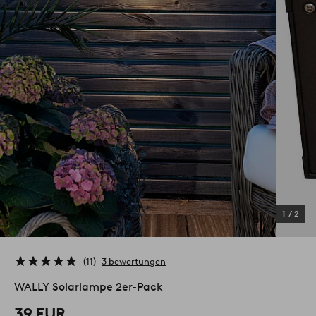
1
/
2
11
3 bewertungen
WALLY Solarlampe 2er-Pack
39 EUR