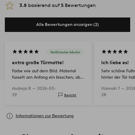
3.8
basierend auf
5
Bewertungen
Alle Bewertungen anzeigen (2)
Verifizierter käufer
extra große Türmatte!
Ich liebe es!
Farbe wie auf dem Bild. Material
Sehr schöne Fußm
fusselt am Anfang ein bisschen, aber
hinter der Tür ha
geht durch mehrmaliges Saugen
Muster rundherum
Andreja R —
2026-03-
Hannah T —
202
weg. Insgesamt sehr pflegeleicht.
und groß ist!
29
28
Bericht
Auch Flecken lassen sich easy
entfernen.
Informationen zur Bewertung