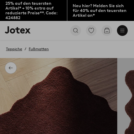
25% auf den teuersten
Neu hier? Melden Sie sich
Artikel* + 10% extra auf
für 40% auf den teuersten
reduzierte Preise**. Code:
Artikel an*
424882
Jotex-
Zu
Zum
Logo
den
Warenkorb
–
als
zur
Favoriten
Teppiche
Fußmatten
Startseite
markierten
wechseln
Produkten
gehen
Zurück