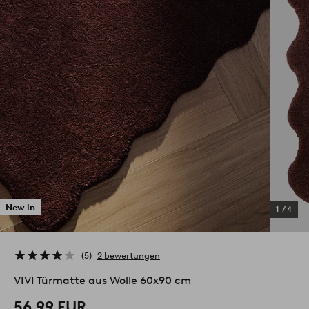
New in
1
/
4
5
2 bewertungen
VIVI Türmatte aus Wolle 60x90 cm
56.99 EUR