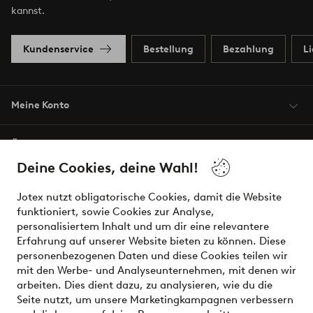
kannst.
Kundenservice
Bestellung
Bezahlung
L
Meine Konto
Über Jotex
Deine Cookies, deine Wahl!
Unsere Dienstleistungen
Jotex nutzt obligatorische Cookies, damit die Website
funktioniert, sowie Cookies zur Analyse,
Bedingungen
personalisiertem Inhalt und um dir eine relevantere
Erfahrung auf unserer Website bieten zu können. Diese
personenbezogenen Daten und diese Cookies teilen wir
mit den Werbe- und Analyseunternehmen, mit denen wir
Sichere Zahlungen - Jetzt bezahlen oder aufteilen
arbeiten. Dies dient dazu, zu analysieren, wie du die
Seite nutzt, um unsere Marketingkampagnen verbessern
Möchtest du mehr über
unsere