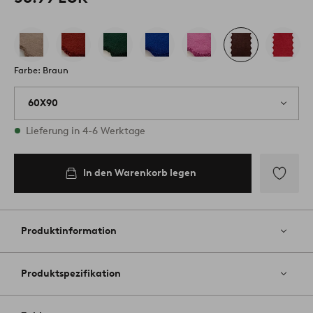
Farbe: Braun
60X90
Vorrätig
Lieferung in 4-6 Werktage
In den Warenkorb legen
In den
Warenkorb
legen
Zu
Favoriten
hinzufüg
Produktinformation
Produktspezifikation