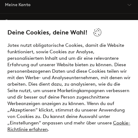
Meine Konto
Über Jotex
Deine Cookies, deine Wahl!
Unsere Dienstleistungen
Jotex nutzt obligatorische Cookies, damit die Website
funktioniert, sowie Cookies zur Analyse,
Bedingungen
personalisiertem Inhalt und um dir eine relevantere
Erfahrung auf unserer Website bieten zu können. Diese
personenbezogenen Daten und diese Cookies teilen wir
mit den Werbe- und Analyseunternehmen, mit denen wir
Sichere Zahlungen - Jetzt bezahlen oder aufteilen
arbeiten. Dies dient dazu, zu analysieren, wie du die
Seite nutzt, um unsere Marketingkampagnen verbessern
Möchtest du mehr über
unsere
und dir besser auf deine Person zugeschnittene
Zahlungsmöglichkeiten
erfahren?
Werbeanzeigen anzeigen zu können. Wenn du auf
„Akzeptieren“ klickst, stimmst du unserer Anwendung
von Cookies zu. Du kannst deine Auswahl unter
„Einstellungen“ anpassen und mehr über unsere
Cookie-
Richtlinie erfahren
.