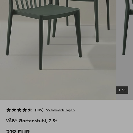
1
/
8
109
65 bewertungen
VÄBY Gartenstuhl, 2 St.
219 EUR