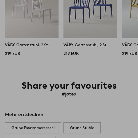
VÄBY
Gartenstuhl, 2 St.
VÄBY
Gartenstuhl, 2 St.
VÄBY
Ga
219 EUR
219 EUR
219 EUR
Share your favourites
#jotex
Mehr entdecken
Grüne Esszimmersessel
Grüne Stühle