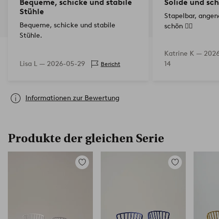
Bequeme, schicke und stabile
Solide und sc
Stühle
Stapelbar, angen
Bequeme, schicke und stabile
schön 👌🏼
Stühle.
Katrine K —
2026
Lisa L —
2026-05-29
14
Bericht
Informationen zur Bewertung
Produkte der gleichen Serie
Zu
Zu
Favoriten
Favoriten
hinzufügen
hinzufügen