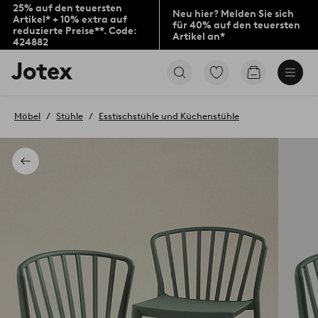
25% auf den teuersten
Neu hier? Melden Sie sich
Artikel* + 10% extra auf
für 40% auf den teuersten
reduzierte Preise**. Code:
Artikel an*
424882
Jotex-
Zu
Zum
Logo
den
Warenkorb
–
als
zur
Favoriten
Möbel
Stühle
Esstischstühle und Küchenstühle
Startseite
markierten
wechseln
Produkten
gehen
Zurück