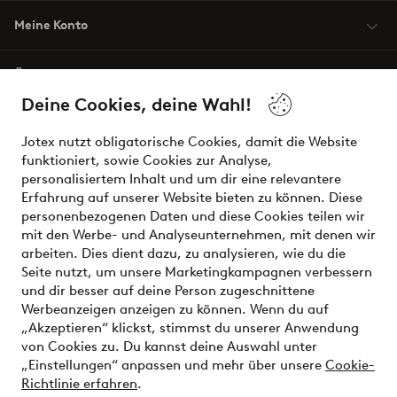
Meine Konto
Über Jotex
Deine Cookies, deine Wahl!
Unsere Dienstleistungen
Jotex nutzt obligatorische Cookies, damit die Website
funktioniert, sowie Cookies zur Analyse,
Bedingungen
personalisiertem Inhalt und um dir eine relevantere
Erfahrung auf unserer Website bieten zu können. Diese
personenbezogenen Daten und diese Cookies teilen wir
mit den Werbe- und Analyseunternehmen, mit denen wir
Sichere Zahlungen - Jetzt bezahlen oder aufteilen
arbeiten. Dies dient dazu, zu analysieren, wie du die
Seite nutzt, um unsere Marketingkampagnen verbessern
Möchtest du mehr über
unsere
und dir besser auf deine Person zugeschnittene
Zahlungsmöglichkeiten
erfahren?
Werbeanzeigen anzeigen zu können. Wenn du auf
„Akzeptieren“ klickst, stimmst du unserer Anwendung
von Cookies zu. Du kannst deine Auswahl unter
„Einstellungen“ anpassen und mehr über unsere
Cookie-
Richtlinie erfahren
.