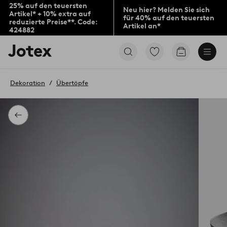
25% auf den teuersten
Neu hier? Melden Sie sich
Artikel* + 10% extra auf
für 40% auf den teuersten
reduzierte Preise**. Code:
Artikel an*
424882
Jotex-
Zu
Zum
Logo
den
Warenkorb
–
als
zur
Favoriten
Dekoration
Übertöpfe
Startseite
markierten
wechseln
Produkten
gehen
Zurück