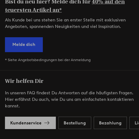
Bist du neu hier? Melde dich für
40% auf den
teuersten Artikel an*
Als Kunde bei uns stehen Sie an erster Stelle mit exklusiven
Angeboten, spannenden Neuigkeiten und viel Inspiration.
Melde dich
* Siehe Angebotsbedingungen bei der Anmeldung
Wir helfen Dir
In unseren FAQ findest Du Antworten auf die häufigsten Fragen.
Hier erfährst Du auch, wie Du uns am einfachsten kontaktieren
kannst.
Kundenservice
Bestellung
Bezahlung
L