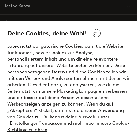
Meine Konto
Über Jotex
Deine Cookies, deine Wahl!
Unsere Dienstleistungen
Jotex nutzt obligatorische Cookies, damit die Website
funktioniert, sowie Cookies zur Analyse,
Bedingungen
personalisiertem Inhalt und um dir eine relevantere
Erfahrung auf unserer Website bieten zu können. Diese
personenbezogenen Daten und diese Cookies teilen wir
mit den Werbe- und Analyseunternehmen, mit denen wir
Sichere Zahlungen - Jetzt bezahlen oder aufteilen
arbeiten. Dies dient dazu, zu analysieren, wie du die
Seite nutzt, um unsere Marketingkampagnen verbessern
Möchtest du mehr über
unsere
und dir besser auf deine Person zugeschnittene
Zahlungsmöglichkeiten
erfahren?
Werbeanzeigen anzeigen zu können. Wenn du auf
„Akzeptieren“ klickst, stimmst du unserer Anwendung
von Cookies zu. Du kannst deine Auswahl unter
„Einstellungen“ anpassen und mehr über unsere
Cookie-
Richtlinie erfahren
.