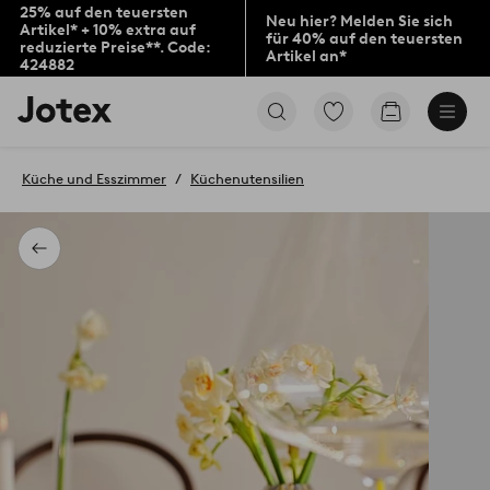
25% auf den teuersten
Neu hier? Melden Sie sich
Artikel* + 10% extra auf
für 40% auf den teuersten
reduzierte Preise**. Code:
Artikel an*
424882
Jotex-
Zu
Zum
Logo
den
Warenkorb
–
als
zur
Favoriten
Küche und Esszimmer
Küchenutensilien
Startseite
markierten
wechseln
Produkten
gehen
Zurück