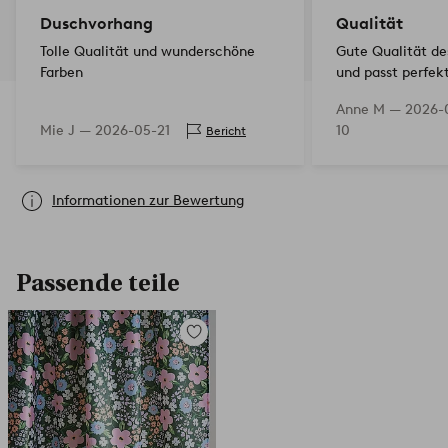
Duschvorhang
Qualität
Tolle Qualität und wunderschöne
Gute Qualität d
Farben
und passt perfekt
gut und ist von g
Anne M —
2026-
Mie J —
2026-05-21
10
Bericht
Informationen zur Bewertung
Passende teile
Zu
Favoriten
hinzufügen