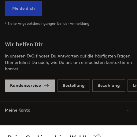
Melde dich
* Siehe Angebotsbedingungen bei der Anmeldung
Wir helfen Dir
In unseren FAQ findest Du Antworten auf die häufigsten Fragen.
Hier erfährst Du auch, wie Du uns am einfachsten kontaktieren
kannst.
Kundenservice
Bestellung
Bezahlung
L
Meine Konto
Über Jotex