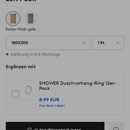
Farbe: Multi-gelb
180X200
1 St.
Vorrätig
Lieferung in 4-6 Werktage
Ergänzen mit
SHOWER Duschvorhang-Ring 12er-
Pack
8.99 EUR
Our best value!
In den Warenkorb legen