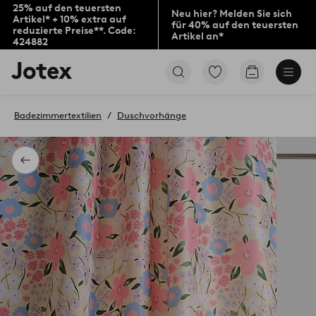
25% auf den teuersten
Neu hier? Melden Sie sich
Artikel* + 10% extra auf
für 40% auf den teuersten
reduzierte Preise**. Code:
Artikel an*
424882
Jotex-
Zu
Zum
Logo
den
Warenkorb
–
als
zur
Favoriten
Badezimmertextilien
Duschvorhänge
Startseite
markierten
wechseln
Produkten
gehen
Zurück