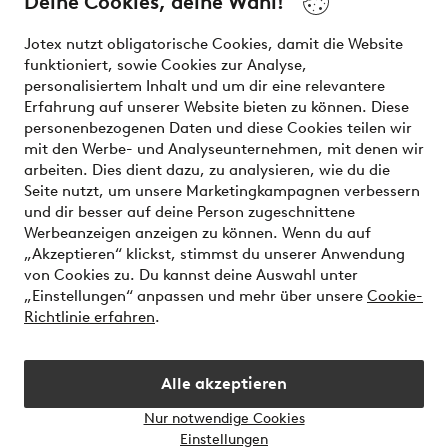
Deine Cookies, deine Wahl!
Unsere Dienstleistungen
Jotex nutzt obligatorische Cookies, damit die Website
funktioniert, sowie Cookies zur Analyse,
Bedingungen
personalisiertem Inhalt und um dir eine relevantere
Erfahrung auf unserer Website bieten zu können. Diese
personenbezogenen Daten und diese Cookies teilen wir
mit den Werbe- und Analyseunternehmen, mit denen wir
Sichere Zahlungen - Jetzt bezahlen oder aufteilen
arbeiten. Dies dient dazu, zu analysieren, wie du die
Seite nutzt, um unsere Marketingkampagnen verbessern
Möchtest du mehr über
unsere
und dir besser auf deine Person zugeschnittene
Zahlungsmöglichkeiten
erfahren?
Werbeanzeigen anzeigen zu können. Wenn du auf
„Akzeptieren“ klickst, stimmst du unserer Anwendung
von Cookies zu. Du kannst deine Auswahl unter
„Einstellungen“ anpassen und mehr über unsere
Cookie-
Richtlinie erfahren
.
Österreich - Land auswählen
Alle akzeptieren
Instagram
Facebook
Nur notwendige Cookies
Einstellungen