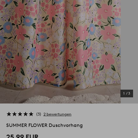
1
/
3
3
2 bewertungen
SUMMER FLOWER Duschvorhang
25.99 EUR