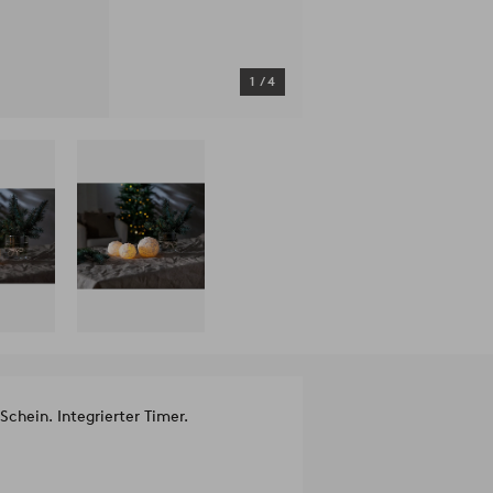
1
/
4
hein. Integrierter Timer.