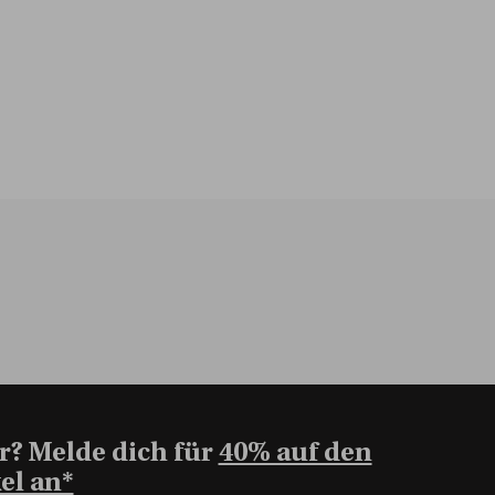
r? Melde dich für
40% auf den
el an*