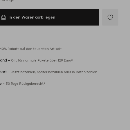
In den Warenkorb legen
Zu
Favoriten
hinzufügen
40% Rabatt auf den teuersten Artikel*
sand -
Gilt für normale Pakete über 129 Euro*
sart -
Jetzt bezahlen, später bezahlen oder in Raten zahlen
e -
30 Tage Rückgaberecht*