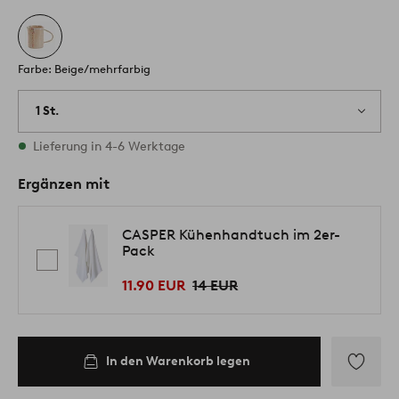
Farbe: Beige/mehrfarbig
1 St.
Vorrätig
Lieferung in 4-6 Werktage
Ergänzen mit
CASPER Kühenhandtuch im 2er-
Pack
11.90 EUR
14 EUR
In den Warenkorb legen
Zu