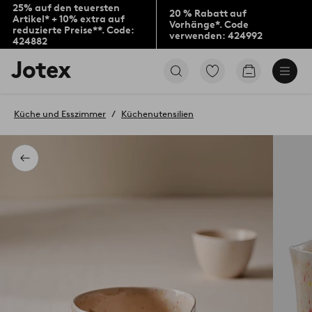
25% auf den teuersten
20 % Rabatt auf
Artikel* + 10% extra auf
Vorhänge*. Code
reduzierte Preise**. Code:
verwenden: 424992
424882
Jotex-
Zu
Zum
Logo
den
Warenkorb
–
als
zur
Favoriten
Küche und Esszimmer
Küchenutensilien
Startseite
markierten
wechseln
Produkten
gehen
Zurück