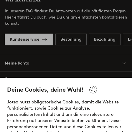
In unseren FAQ findest Du Antworten auf die häufigsten Fragen.
Hier erfährst Du auch, wie Du uns am einfachsten kontaktieren
kannst.
Kundenservice
Bestellung
Bezahlung
L
Meine Konto
Über Jotex
Deine Cookies, deine Wahl!
Unsere Dienstleistungen
Jotex nutzt obligatorische Cookies, damit die Website
funktioniert, sowie Cookies zur Analyse,
Bedingungen
personalisiertem Inhalt und um dir eine relevantere
Erfahrung auf unserer Website bieten zu können. Diese
personenbezogenen Daten und diese Cookies teilen wir