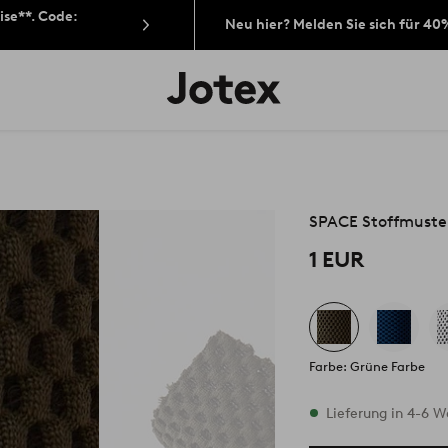
ise**. Code:
Neu hier? Melden Sie sich für 40
Jotex-
Logo
–
zur
Startseite
wechseln
SPACE Stoffmuste
1 EUR
Farbe: Grüne Farbe
Vorrätig
Lieferung in 4-6 