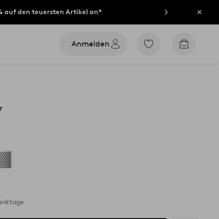
% auf den teuersten Artikel an*
Schli
Anmelden
Zu
Zum
den
Warenko
als
Favoriten
markierten
Produkten
gehen
r
Werktage