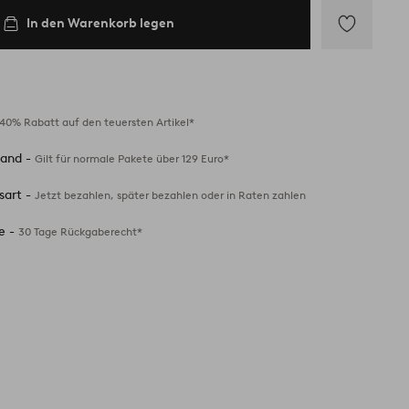
In den Warenkorb legen
Zu
Favoriten
hinzufügen
40% Rabatt auf den teuersten Artikel*
sand -
Gilt für normale Pakete über 129 Euro*
sart -
Jetzt bezahlen, später bezahlen oder in Raten zahlen
e -
30 Tage Rückgaberecht*