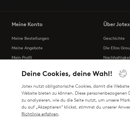
Meine Konto
Über Jotex
Meine Bestellungen
Geschichte
Meine Angebote
Die Ellos Grou
Mein Profil
Nachhaltigkei
Meine retouren
Business inqui
Deine Cookies, deine Wahl!
Erklärung zur 
Jotex nutzt obligatorische Cookies, damit die Website 
Website bieten zu können. Diese personenbezogenen D
zu analysieren, wie du die Seite nutzt, um unsere M
Sichere Zahlungen - Jetzt bezahlen oder auftei
du auf „Akzeptieren“ klickst, stimmst du unserer An
Möchtest du mehr über
unsere Zahlungsmöglichkeiten
erfahre
Richtlinie erfahren
.