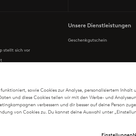
Unsere Dienstleistungen
Geschenkgutschein
p stellt sich vor
t
ries
Barrierefreiheit
funktioniert, sowie Cookies zur Analyse, personalisiertem Inhalt 
aten und diese Cookies teilen wir mit den Werbe- und Analyseun
arketingkampagnen verbessern und dir besser auf deine Person z
len
wendung von Cookies zu. Du kannst deine Auswahl unter „Einstel
n?
Einstellungen
N