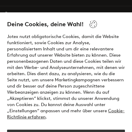
Über Jotex
Deine Cookies, deine Wahl!
Unsere Dienstleistungen
Jotex nutzt obligatorische Cookies, damit die Website
funktioniert, sowie Cookies zur Analyse,
Bedingungen
personalisiertem Inhalt und um dir eine relevantere
Erfahrung auf unserer Website bieten zu können. Diese
personenbezogenen Daten und diese Cookies teilen wir
mit den Werbe- und Analyseunternehmen, mit denen wir
Sichere Zahlungen - Jetzt bezahlen oder aufteilen
arbeiten. Dies dient dazu, zu analysieren, wie du die
Seite nutzt, um unsere Marketingkampagnen verbessern
Möchtest du mehr über
unsere
und dir besser auf deine Person zugeschnittene
Zahlungsmöglichkeiten
erfahren?
Werbeanzeigen anzeigen zu können. Wenn du auf
„Akzeptieren“ klickst, stimmst du unserer Anwendung
von Cookies zu. Du kannst deine Auswahl unter
„Einstellungen“ anpassen und mehr über unsere
Cookie-
Richtlinie erfahren
.
Österreich - Land auswählen