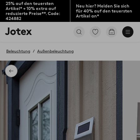
25% auf den teuersten
Neu hier? Melden Sie sich
Artikel* + 10% extra auf
für 40% auf den teuersten
reduzierte Preise**. Code:
Artikel an*
424882
Jotex-
Zu
Zum
Logo
den
Warenkorb
–
als
zur
Favoriten
Beleuchtung
Außenbeleuchtung
Startseite
markierten
wechseln
Produkten
gehen
Zurück