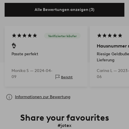
Alle Bewertungen anzeigen (3)
Verifizierter käufer
👌
Hausnummer mi
Passte perfekt
Riesige Geldbuße
Lieferung
Monika S —
2024-04-
Carina L —
2023-
09
06
Bericht
Informationen zur Bewertung
Share your favourites
#jotex