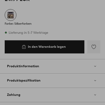
Farbe: Silberfarben
Vorrätig
Lieferung in 5-7 Werktage
In den Warenkorb legen
In den
Warenkorb
legen
Zu
Favoriten
hinzufüg
Produktinformation
Produktspezifikation
Zahlung