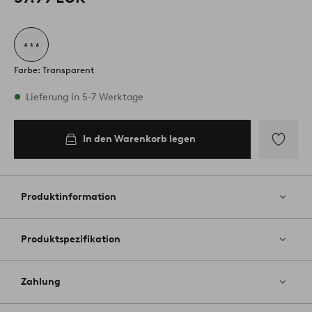
Farbe: Transparent
Vorrätig
Lieferung in 5-7 Werktage
In den Warenkorb legen
In den
Warenkorb
legen
Zu
Favoriten
hinzufüg
Produktinformation
Produktspezifikation
Zahlung