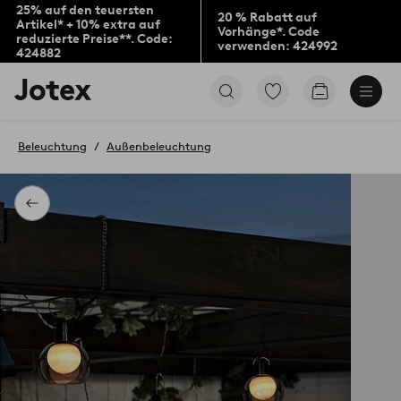
25% auf den teuersten
20 % Rabatt auf
Artikel* + 10% extra auf
Vorhänge*. Code
reduzierte Preise**. Code:
verwenden: 424992
424882
Jotex-
Zu
Zum
Logo
den
Warenkorb
–
als
zur
Favoriten
Beleuchtung
Außenbeleuchtung
Startseite
markierten
wechseln
Produkten
gehen
Zurück