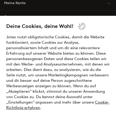
Meine Konto
Über Jotex
Deine Cookies, deine Wahl!
Unsere Dienstleistungen
Jotex nutzt obligatorische Cookies, damit die Website
funktioniert, sowie Cookies zur Analyse,
Bedingungen
personalisiertem Inhalt und um dir eine relevantere
Erfahrung auf unserer Website bieten zu können. Diese
personenbezogenen Daten und diese Cookies teilen wir
mit den Werbe- und Analyseunternehmen, mit denen wir
Sichere Zahlungen - Jetzt bezahlen oder aufteilen
arbeiten. Dies dient dazu, zu analysieren, wie du die
Seite nutzt, um unsere Marketingkampagnen verbessern
Möchtest du mehr über
unsere
und dir besser auf deine Person zugeschnittene
Zahlungsmöglichkeiten
erfahren?
Werbeanzeigen anzeigen zu können. Wenn du auf
„Akzeptieren“ klickst, stimmst du unserer Anwendung
von Cookies zu. Du kannst deine Auswahl unter
„Einstellungen“ anpassen und mehr über unsere
Cookie-
Richtlinie erfahren
.
Österreich - Land auswählen