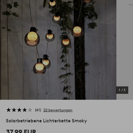
1
/
3
41
22 bewertungen
Solarbetriebene Lichterkette Smoky
37.99 EUR