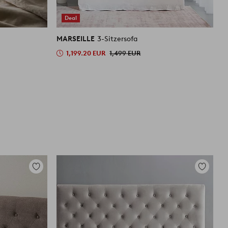
Deal
MARSEILLE
3-Sitzersofa
S
1,199.20 EUR
1,499 EUR
3
Zu
Zu
Favoriten
Favoriten
hinzufügen
hinzufüg