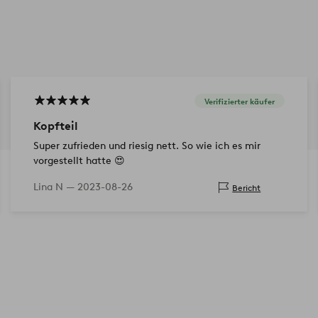
Verifizierter käufer
Kopfteil
Super zufrieden und riesig nett. So wie ich es mir
vorgestellt hatte 😍
Lina N —
2023-08-26
Bericht