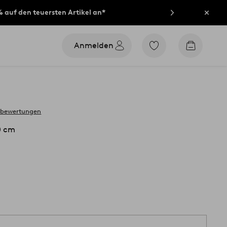
% auf den teuersten Artikel an*
Schli
Anmelden
Zu
Zum
den
Warenko
als
Favoriten
markierten
Produkten
gehen
 bewertungen
0 cm