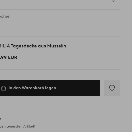
Wochen
ILIA Tagesdecke aus Musselin
.99 EUR
In den Warenkorb legen
Zu
Favoriten
hinzufügen
?
en teuersten Artikel*