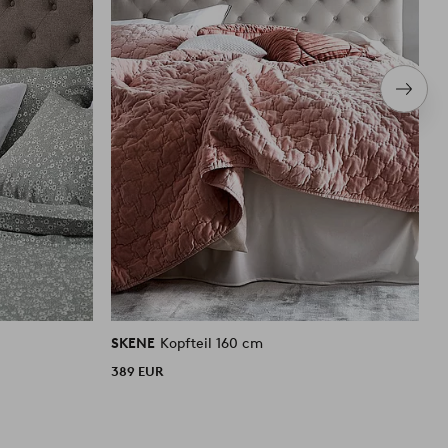
Nächs
Produ
SKENE
Kopfteil 160 cm
S
389 EUR
6