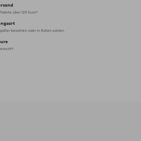
ersand
 Pakete über 129 Euro*
ungsart
später bezahlen oder in Raten zahlen
oure
erecht*