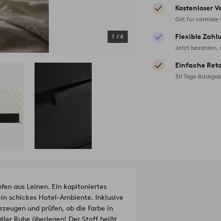
Kostenloser V
Gilt für normale
Flexible Zahl
1
/
4
Jetzt bezahlen, 
Einfache Ret
30 Tage Rückgab
fen aus Leinen. Ein kapitoniertes
ein schickes Hotel-Ambiente. Inklusive
rzeugen und prüfen, ob die Farbe in
aller Ruhe überlegen! Der Stoff heißt