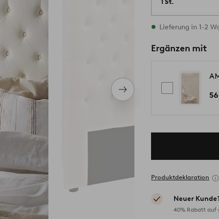
1 St.
Vorrätig
Lieferung in 1-2 
Ergänzen mit
AM
Nächstes
56
Produkt
Produktdeklaration
Neuer Kunde
40% Rabatt auf d