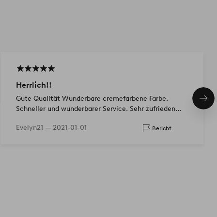
Herrlich!!
Gute Qualität Wunderbare cremefarbene Farbe.
Näc
Schneller und wunderbarer Service. Sehr zufrieden
Pro
mit meinem Kauf.
Evelyn21 —
2021-01-01
Bericht