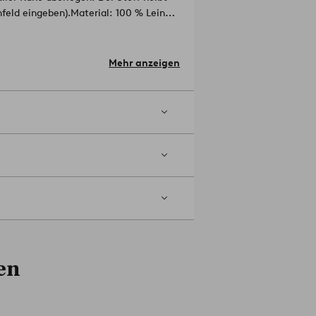
feld eingeben).
Material: 100 % Leinen,
Mehr anzeigen
n Rücken, sondern wertet das ganze
ge erforderlich ‒ einfach zwischen
en