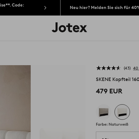
ise**. Code:
Neu hier? Melden Sie sich für 40
Jotex-
Logo
–
zur
Startseite
wechseln
43
40
SKENE Kopfteil 16
479 EUR
Farbe: Naturweiß