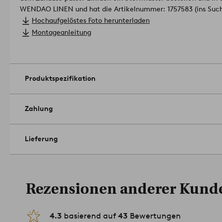
WENDAO LINEN und hat die Artikelnummer: 1757583 (ins Such
Holzkorpus und Schaumstoffpolsterung.
Hochaufgelöstes Foto herunterladen
Größe: Breite 160 cm. Höhe 122 cm. Tiefe 10 cm.
Montageanleitung
Pflegehinweis: Feucht abwischbar.
Tipp: Ein gepolstertes Kopfteil ist nicht nur angenehm für de
Schlafzimmer optisch auf. Bei diesem Kopfteil ist keine Monta
Bett und Wand aufstellen.
Artikelnummer: 1041571-02-0
Produktspezifikation
Zahlung
Lieferung
Rezensionen anderer Kund
4.3
basierend auf
43
Bewertungen