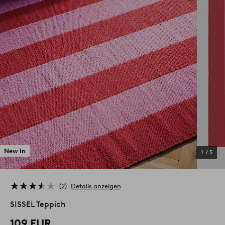
New in
1
/
5
2
Details anzeigen
SISSEL Teppich
109 EUR