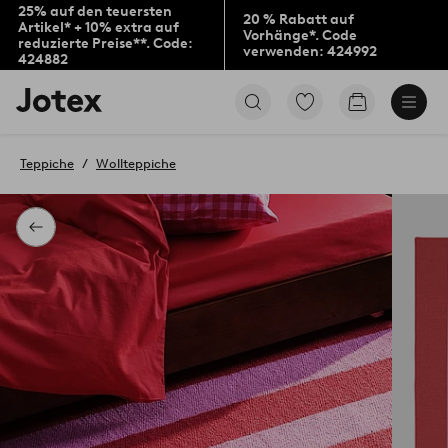
25% auf den teuersten
20 % Rabatt auf
Artikel* + 10% extra auf
Vorhänge*. Code
reduzierte Preise**. Code:
verwenden: 424992
424882
Jotex-
Zu
Zum
Logo
den
Warenkorb
–
als
zur
Favoriten
Teppiche
Wollteppiche
Startseite
markierten
wechseln
Produkten
gehen
Zurück