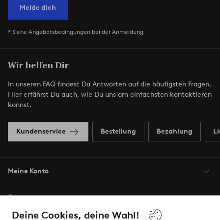
Melde dich
* Siehe Angebotsbedingungen bei der Anmeldung
Wir helfen Dir
In unseren FAQ findest Du Antworten auf die häufigsten Fragen.
Hier erfährst Du auch, wie Du uns am einfachsten kontaktieren
kannst.
Kundenservice
Bestellung
Bezahlung
L
Meine Konto
Über Jotex
Deine Cookies, deine Wahl!