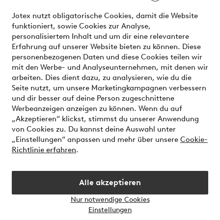
Unsere Dienstleistungen
Jotex nutzt obligatorische Cookies, damit die Website
funktioniert, sowie Cookies zur Analyse,
Bedingungen
personalisiertem Inhalt und um dir eine relevantere
Erfahrung auf unserer Website bieten zu können. Diese
personenbezogenen Daten und diese Cookies teilen wir
mit den Werbe- und Analyseunternehmen, mit denen wir
Sichere Zahlungen - Jetzt bezahlen oder aufteilen
arbeiten. Dies dient dazu, zu analysieren, wie du die
Seite nutzt, um unsere Marketingkampagnen verbessern
Möchtest du mehr über
unsere
und dir besser auf deine Person zugeschnittene
Zahlungsmöglichkeiten
erfahren?
Werbeanzeigen anzeigen zu können. Wenn du auf
„Akzeptieren“ klickst, stimmst du unserer Anwendung
von Cookies zu. Du kannst deine Auswahl unter
„Einstellungen“ anpassen und mehr über unsere
Cookie-
Richtlinie erfahren
.
Österreich - Land auswählen
Alle akzeptieren
Instagram
Facebook
Nur notwendige Cookies
Einstellungen