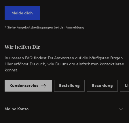
Melde dich
* Siehe Angebotsbedingungen bei der Anmeldung
Wir helfen Dir
In unseren FAQ findest Du Antworten auf die häufigsten Fragen.
Hier erfährst Du auch, wie Du uns am einfachsten kontaktieren
kannst.
Kundenservice
Bestellung
Bezahlung
L
Meine Konto
Über Jotex