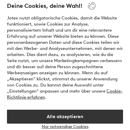
Deine Cookies, deine Wahl!
Unsere Dienstleistungen
Jotex nutzt obligatorische Cookies, damit die Website
funktioniert, sowie Cookies zur Analyse,
Bedingungen
personalisiertem Inhalt und um dir eine relevantere
Erfahrung auf unserer Website bieten zu können. Diese
personenbezogenen Daten und diese Cookies teilen wir
mit den Werbe- und Analyseunternehmen, mit denen wir
Sichere Zahlungen - Jetzt bezahlen oder aufteilen
arbeiten. Dies dient dazu, zu analysieren, wie du die
Seite nutzt, um unsere Marketingkampagnen verbessern
Möchtest du mehr über
unsere
und dir besser auf deine Person zugeschnittene
Zahlungsmöglichkeiten
erfahren?
Werbeanzeigen anzeigen zu können. Wenn du auf
„Akzeptieren“ klickst, stimmst du unserer Anwendung
von Cookies zu. Du kannst deine Auswahl unter
„Einstellungen“ anpassen und mehr über unsere
Cookie-
Richtlinie erfahren
.
Österreich - Land auswählen
Alle akzeptieren
Instagram
Facebook
Nur notwendige Cookies