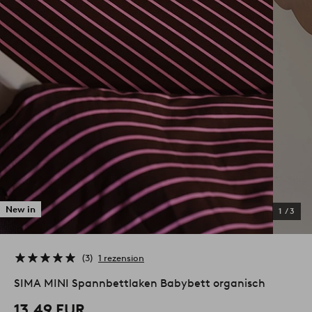
New in
1
/
3
3
1 rezension
SIMA MINI Spannbettlaken Babybett organisch
13.49 EUR