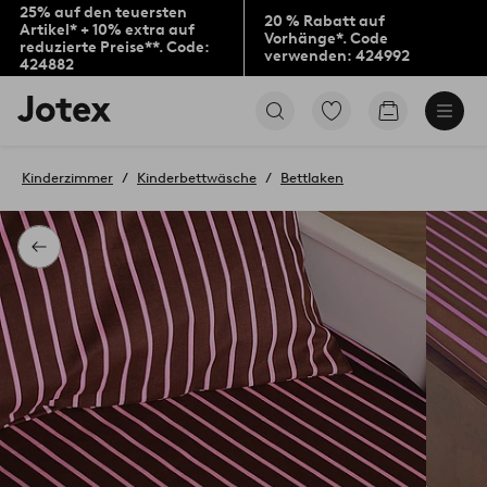
25% auf den teuersten
20 % Rabatt auf
Artikel* + 10% extra auf
Vorhänge*. Code
reduzierte Preise**. Code:
verwenden: 424992
424882
Jotex-
Zu
Zum
Logo
den
Warenkorb
–
als
zur
Favoriten
Kinderzimmer
Kinderbettwäsche
Bettlaken
Startseite
markierten
wechseln
Produkten
gehen
Zurück