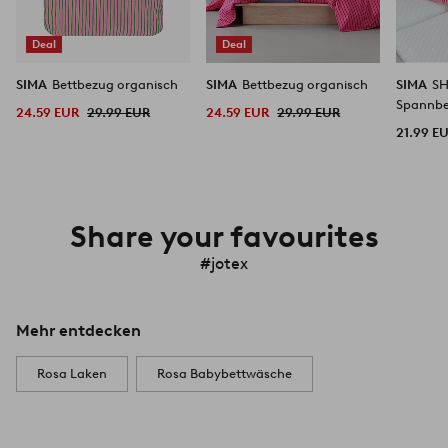
Deal
Deal
SIMA
Bettbezug organisch
SIMA
Bettbezug organisch
SIMA
S
Spannbe
24.59 EUR
29.99 EUR
24.59 EUR
29.99 EUR
21.99 E
Share your favourites
#jotex
Mehr entdecken
Rosa Laken
Rosa Babybettwäsche