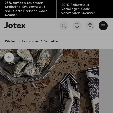
25% auf den teuersten
20 % Rabatt auf
Artikel* + 10% extra auf
Vorhänge*. Code
reduzierte Preise**. Code:
verwenden: 424992
424882
Jotex-
Zu
Zum
Logo
den
Warenkorb
–
als
zur
Favoriten
Küche und Esszimmer
Servietten
Startseite
markierten
wechseln
Produkten
gehen
Zurück