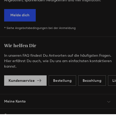
Angeboten, spannenden Neuigkeiten und viel Inspiration.
Melde dich
* Siehe Angebotsbedingungen bei der Anmeldung
Wir helfen Dir
In unseren FAQ findest Du Antworten auf die häufigsten Fragen.
Hier erfährst Du auch, wie Du uns am einfachsten kontaktieren
kannst.
Kundenservice
Bestellung
Bezahlung
L
Meine Konto
Über Jotex