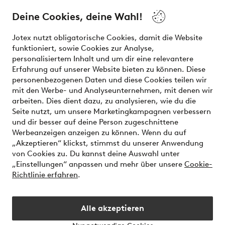
Deine Cookies, deine Wahl!
Unsere Dienstleistungen
Jotex nutzt obligatorische Cookies, damit die Website
funktioniert, sowie Cookies zur Analyse,
Bedingungen
personalisiertem Inhalt und um dir eine relevantere
Erfahrung auf unserer Website bieten zu können. Diese
personenbezogenen Daten und diese Cookies teilen wir
mit den Werbe- und Analyseunternehmen, mit denen wir
Sichere Zahlungen - Jetzt bezahlen oder aufteilen
arbeiten. Dies dient dazu, zu analysieren, wie du die
Seite nutzt, um unsere Marketingkampagnen verbessern
Möchtest du mehr über
unsere
und dir besser auf deine Person zugeschnittene
Zahlungsmöglichkeiten
erfahren?
Werbeanzeigen anzeigen zu können. Wenn du auf
„Akzeptieren“ klickst, stimmst du unserer Anwendung
von Cookies zu. Du kannst deine Auswahl unter
„Einstellungen“ anpassen und mehr über unsere
Cookie-
Richtlinie erfahren
.
Österreich - Land auswählen
Alle akzeptieren
Instagram
Facebook