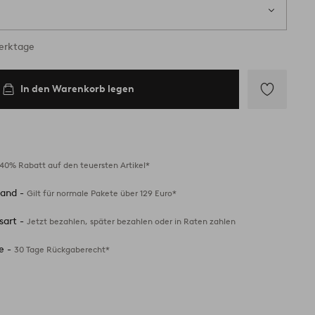
Werktage
In den Warenkorb legen
Zu
Favoriten
hinzufügen
40% Rabatt auf den teuersten Artikel*
sand -
Gilt für normale Pakete über 129 Euro*
sart -
Jetzt bezahlen, später bezahlen oder in Raten zahlen
e -
30 Tage Rückgaberecht*