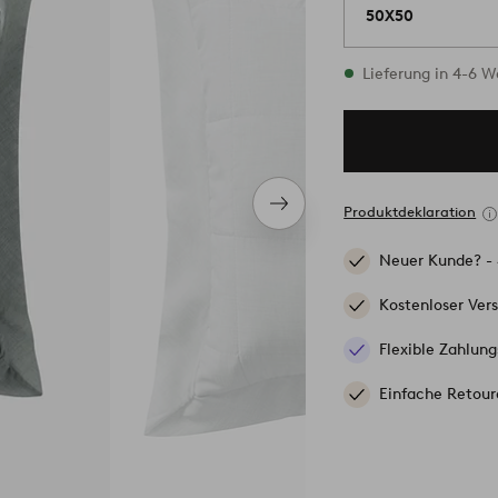
50X50
Vorrätig
Lieferung in 4-6 
Nächstes
Produktdeklaration
Produkt
Neuer Kunde? -
Kostenloser Ver
Flexible Zahlung
Einfache Retour