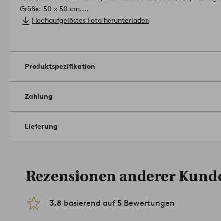
Größe: 50 x 50 cm.
Pflegehinweis: Waschbar bei 40 °C. Läuft max. 3 % ein.
Hochaufgelöstes Foto herunterladen
Tipp: Nicht vergessen, gleich auch das passende Innenkissen z
01-31
Produktspezifikation
Zahlung
Lieferung
Rezensionen anderer Kund
3.8
basierend auf
5
Bewertungen