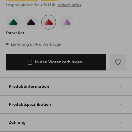
Ursprünglicher Preis
39 EUR
Nähere Infos
Farbe: Rot
Vorrätig
Lieferung in 4-6 Werktage
In den Warenkorb legen
In den
Warenkorb
legen
Zu
Favoriten
hinzufüg
Produktinformation
Produktspezifikation
Zahlung