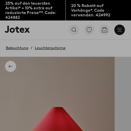
25% auf den teuersten
20 % Rabatt auf
Artikel* + 10% extra auf
Vorhänge*. Code
reduzierte Preise**. Code:
verwenden: 424992
424882
Jotex-
Zu
Zum
Logo
den
Warenkorb
–
als
zur
Favoriten
Beleuchtung
Leuchtenschirme
Startseite
markierten
wechseln
Produkten
gehen
Zurück