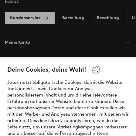
kannst.
Kundenservice
Bestellung
Bezahlung
L
Meine Konto
Über Jotex
Deine Cookies, deine Wahl!
Unsere Dienstleistungen
Jotex nutzt obligatorische Cookies, damit die Website
funktioniert, sowie Cookies zur Analyse,
Bedingungen
personalisiertem Inhalt und um dir eine relevantere
Erfahrung auf unserer Website bieten zu können. Diese
personenbezogenen Daten und diese Cookies teilen wir
mit den Werbe- und Analyseunternehmen, mit denen wir
Sichere Zahlungen - Jetzt bezahlen oder aufteilen
arbeiten. Dies dient dazu, zu analysieren, wie du die
Seite nutzt, um unsere Marketingkampagnen verbessern
Möchtest du mehr über
unsere
und dir besser auf deine Person zugeschnittene
Zahlungsmöglichkeiten
erfahren?