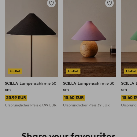
Zu
Zu
Favoriten
Favoriten
hinzufügen
hinzufügen
Outlet
Outlet
Outlet
SCILLA
Lampenschirm ø 50
SCILLA
Lampenschirm ø 30
SCILLA
cm
cm
cm
33.99 EUR
15.60 EUR
15.60 
Ursprünglicher Preis
67.99 EUR
Ursprünglicher Preis
39 EUR
Ursprüngl
Share your favourites