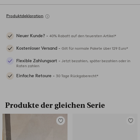
Produktdeklaration
Neuer Kunde? -
40% Rabatt auf den teuersten Artikel*
Kostenloser Versand -
Gilt für normale Pakete über 129 Euro*
Flexible Zahlungsart -
Jetzt bezahlen, später bezahlen oder in
Raten zahlen
Einfache Retoure -
30 Tage Rückgaberecht*
Produkte der gleichen Serie
Zu
Zu
Favoriten
Favori
hinzufügen
hinzuf