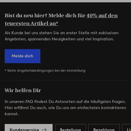
Bist du neu hier? Melde dich für
40% auf den
teuersten Artikel an*
Als Kunde bei uns stehen Sie an erster Stelle mit exklusiven
Angeboten, spannenden Neuigkeiten und viel Inspiration.
Melde dich
* Siehe Angebotsbedingungen bei der Anmeldung
Wir helfen Dir
In unseren FAQ findest Du Antworten auf die häufigsten Fragen.
Hier erfährst Du auch, wie Du uns am einfachsten kontaktieren
kannst.
Kundenservice
Bestellung
Bezahlung
L