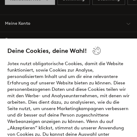
Meine Konto
Über Jotex
Deine Cookies, deine Wahl!
Unsere Dienstleistungen
Jotex nutzt obligatorische Cookies, damit die Website
funktioniert, sowie Cookies zur Analyse,
Bedingungen
personalisiertem Inhalt und um dir eine relevantere
Erfahrung auf unserer Website bieten zu können. Diese
personenbezogenen Daten und diese Cookies teilen wir
mit den Werbe- und Analyseunternehmen, mit denen wir
Sichere Zahlungen - Jetzt bezahlen oder aufteilen
arbeiten. Dies dient dazu, zu analysieren, wie du die
Seite nutzt, um unsere Marketingkampagnen verbessern
Möchtest du mehr über
unsere
und dir besser auf deine Person zugeschnittene
Zahlungsmöglichkeiten
erfahren?
Werbeanzeigen anzeigen zu können. Wenn du auf
„Akzeptieren“ klickst, stimmst du unserer Anwendung
von Cookies zu. Du kannst deine Auswahl unter