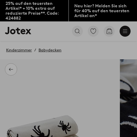
25% auf den teuersten
Neu hier? Melden Sie sich
Artikel* + 10% extra auf
für 40% auf den teuersten
reduzierte Preise**. Code:
Artikel an*
424882
Jotex-
Zu
Zum
Logo
den
Warenkorb
–
als
zur
Favoriten
Kinderzimmer
Babydecken
Startseite
markierten
wechseln
Produkten
gehen
Zurück