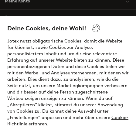
Meine Konto
Über Jotex
Deine Cookies, deine Wahl!
Unsere Dienstleistungen
Jotex nutzt obligatorische Cookies, damit die Website
funktioniert, sowie Cookies zur Analyse,
Bedingungen
personalisiertem Inhalt und um dir eine relevantere
Erfahrung auf unserer Website bieten zu können. Diese
personenbezogenen Daten und diese Cookies teilen wir
mit den Werbe- und Analyseunternehmen, mit denen wir
Sichere Zahlungen - Jetzt bezahlen oder aufteilen
arbeiten. Dies dient dazu, zu analysieren, wie du die
Seite nutzt, um unsere Marketingkampagnen verbessern
Möchtest du mehr über
unsere
und dir besser auf deine Person zugeschnittene
Zahlungsmöglichkeiten
erfahren?
Werbeanzeigen anzeigen zu können. Wenn du auf
„Akzeptieren“ klickst, stimmst du unserer Anwendung
von Cookies zu. Du kannst deine Auswahl unter
„Einstellungen“ anpassen und mehr über unsere
Cookie-
Richtlinie erfahren
.
Österreich - Land auswählen