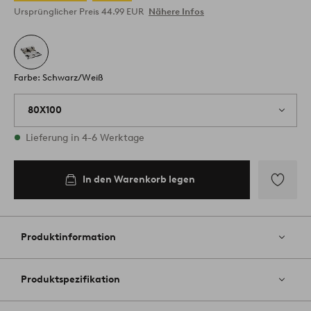
Ursprünglicher Preis
44.99 EUR
Nähere Infos
Farbe: Schwarz/Weiß
80X100
Vorrätig
Lieferung in 4-6 Werktage
In den Warenkorb legen
In den
Warenkorb
legen
Zu
Favoriten
hinzufüg
Produktinformation
Produktspezifikation