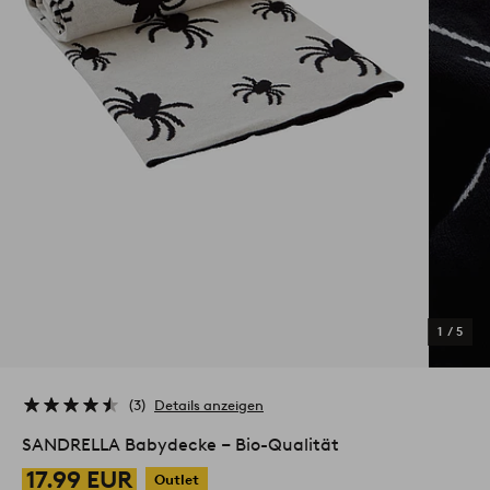
1
/
5
3
Details anzeigen
SANDRELLA Babydecke ‒ Bio-Qualität
17.99 EUR
Outlet