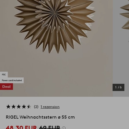
Deal
1
/
6
2
1 rezension
RIGEL Weihnachtsstern ø 55 cm
48.30 EUR
69 EUR