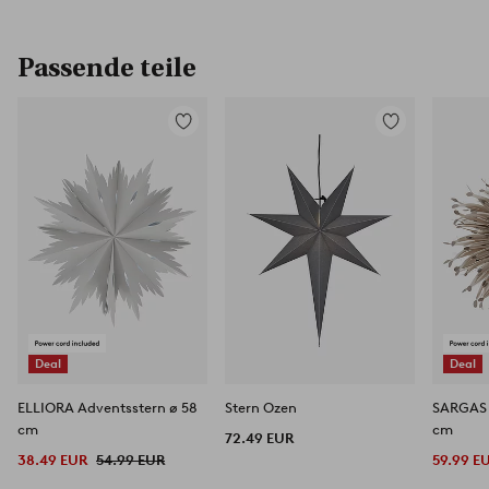
Passende teile
Zu
Zu
Favoriten
Favoriten
hinzufügen
hinzufügen
Deal
Deal
ELLIORA Adventsstern ø 58
Stern Ozen
SARGAS 
cm
cm
72.49 EUR
38.49 EUR
54.99 EUR
59.99 E