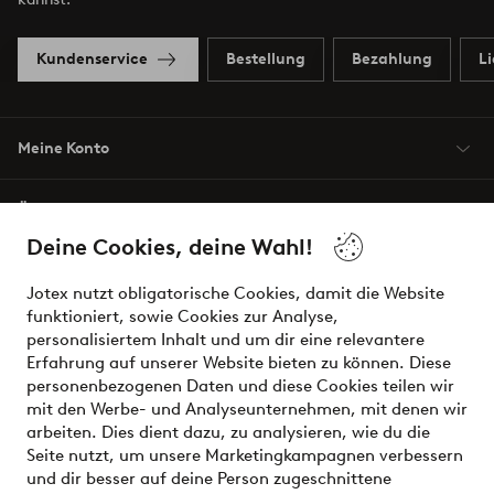
Kundenservice
Bestellung
Bezahlung
L
Meine Konto
Über Jotex
Deine Cookies, deine Wahl!
Unsere Dienstleistungen
Jotex nutzt obligatorische Cookies, damit die Website
funktioniert, sowie Cookies zur Analyse,
Bedingungen
personalisiertem Inhalt und um dir eine relevantere
Erfahrung auf unserer Website bieten zu können. Diese
personenbezogenen Daten und diese Cookies teilen wir
mit den Werbe- und Analyseunternehmen, mit denen wir
Sichere Zahlungen - Jetzt bezahlen oder aufteilen
arbeiten. Dies dient dazu, zu analysieren, wie du die
Seite nutzt, um unsere Marketingkampagnen verbessern
Möchtest du mehr über
unsere
und dir besser auf deine Person zugeschnittene
Zahlungsmöglichkeiten
erfahren?