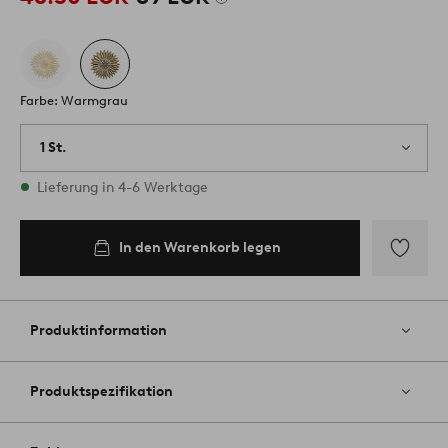
Farbe: Warmgrau
1 St.
Vorrätig
Lieferung in 4-6 Werktage
In den Warenkorb legen
Zu
Favoriten
hinzufüg
Produktinformation
Produktspezifikation