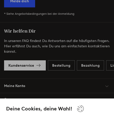
Melde dich
* Siehe Angebotsbedingungen bei der Anmeldung
Wir helfen Dir
In unseren FAQ findest Du Antworten auf die häufigsten Fragen.
Hier erfährst Du auch, wie Du uns am einfachsten kontaktieren
kannst.
Kundenservice
Bestellung
Bezahlung
L
Meine Konto
Über Jotex
Deine Cookies, deine Wahl!