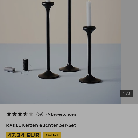
1
/
3
59
49 bewertungen
RAKEL Kerzenleuchter 3er-Set
47.24 EUR
Outlet