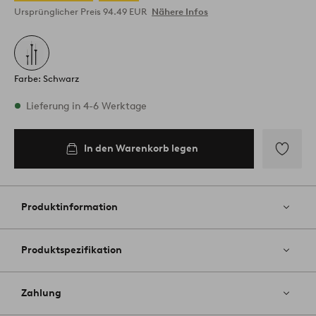
Ursprünglicher Preis
94.49 EUR
Nähere Infos
Farbe: Schwarz
Vorrätig
Lieferung in 4-6 Werktage
In den Warenkorb legen
In den
Warenkorb
legen
Zu
Favoriten
hinzufüg
Produktinformation
Produktspezifikation
Zahlung