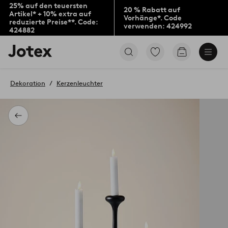
25% auf den teuersten
20 % Rabatt auf
Artikel* + 10% extra auf
Vorhänge*. Code
reduzierte Preise**. Code:
verwenden: 424992
424882
Jotex-
Zu
Zum
Logo
den
Warenkorb
–
als
zur
Favoriten
Dekoration
Kerzenleuchter
Startseite
markierten
wechseln
Produkten
gehen
Zurück