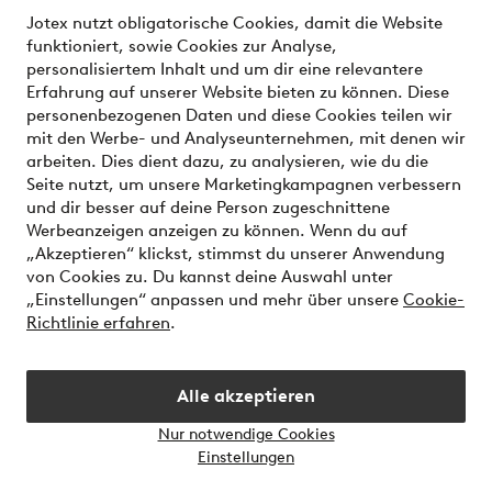
Unsere Dienstleistungen
Jotex nutzt obligatorische Cookies, damit die Website
funktioniert, sowie Cookies zur Analyse,
Bedingungen
personalisiertem Inhalt und um dir eine relevantere
Erfahrung auf unserer Website bieten zu können. Diese
personenbezogenen Daten und diese Cookies teilen wir
mit den Werbe- und Analyseunternehmen, mit denen wir
Sichere Zahlungen - Jetzt bezahlen oder aufteilen
arbeiten. Dies dient dazu, zu analysieren, wie du die
Seite nutzt, um unsere Marketingkampagnen verbessern
Möchtest du mehr über
unsere
und dir besser auf deine Person zugeschnittene
Zahlungsmöglichkeiten
erfahren?
Werbeanzeigen anzeigen zu können. Wenn du auf
„Akzeptieren“ klickst, stimmst du unserer Anwendung
von Cookies zu. Du kannst deine Auswahl unter
„Einstellungen“ anpassen und mehr über unsere
Cookie-
Richtlinie erfahren
.
Österreich - Land auswählen
Alle akzeptieren
Instagram
Facebook
Nur notwendige Cookies
Einstellungen