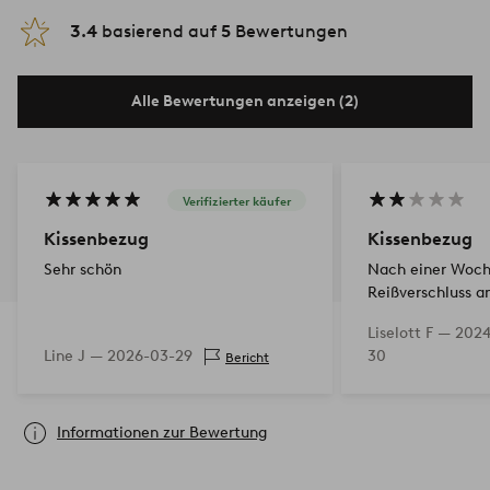
3.4
basierend auf
5
Bewertungen
Alle Bewertungen anzeigen (2)
Verifizierter käufer
Kissenbezug
Kissenbezug
Sehr schön
Nach einer Woch
Reißverschluss a
kaputt. Offensic
Liselott F —
2024
Qualität
Line J —
2026-03-29
30
Bericht
Informationen zur Bewertung