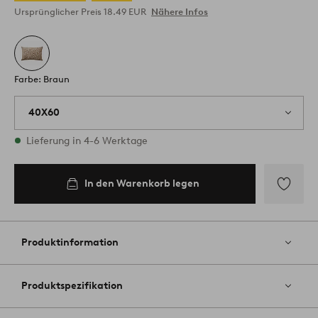
Ursprünglicher Preis
18.49 EUR
Nähere Infos
Farbe: Braun
40X60
Vorrätig
Lieferung in 4-6 Werktage
In den Warenkorb legen
In den
Warenkorb
legen
Zu
Favoriten
hinzufüg
Produktinformation
Produktspezifikation