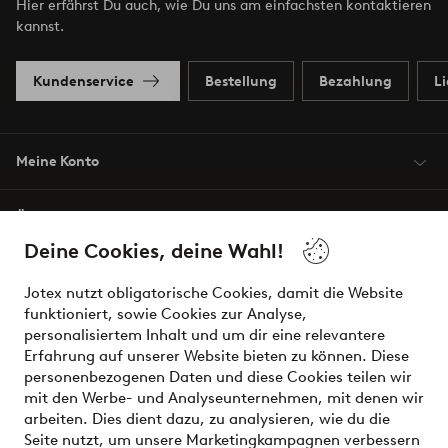
Hier erfährst Du auch, wie Du uns am einfachsten kontaktieren
kannst.
Kundenservice
Bestellung
Bezahlung
L
Meine Konto
Über Jotex
Deine Cookies, deine Wahl!
Unsere Dienstleistungen
Jotex nutzt obligatorische Cookies, damit die Website
funktioniert, sowie Cookies zur Analyse,
Bedingungen
personalisiertem Inhalt und um dir eine relevantere
Erfahrung auf unserer Website bieten zu können. Diese
personenbezogenen Daten und diese Cookies teilen wir
mit den Werbe- und Analyseunternehmen, mit denen wir
Sichere Zahlungen - Jetzt bezahlen oder aufteilen
arbeiten. Dies dient dazu, zu analysieren, wie du die
Seite nutzt, um unsere Marketingkampagnen verbessern
Möchtest du mehr über
unsere