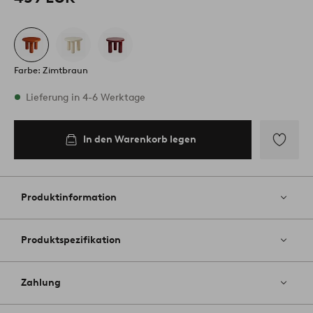
Farbe: Zimtbraun
Vorrätig
Lieferung in 4-6 Werktage
In den Warenkorb legen
In den
Warenkorb
legen
Zu
Favoriten
hinzufüg
Produktinformation
Produktspezifikation
Zahlung