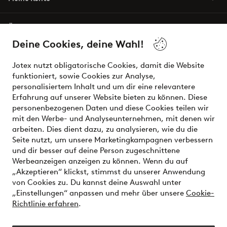
Über Jotex
Deine Cookies, deine Wahl!
Unsere Dienstleistungen
Jotex nutzt obligatorische Cookies, damit die Website
funktioniert, sowie Cookies zur Analyse,
Bedingungen
personalisiertem Inhalt und um dir eine relevantere
Erfahrung auf unserer Website bieten zu können. Diese
personenbezogenen Daten und diese Cookies teilen wir
mit den Werbe- und Analyseunternehmen, mit denen wir
Sichere Zahlungen - Jetzt bezahlen oder aufteilen
arbeiten. Dies dient dazu, zu analysieren, wie du die
Seite nutzt, um unsere Marketingkampagnen verbessern
Möchtest du mehr über
unsere
und dir besser auf deine Person zugeschnittene
Zahlungsmöglichkeiten
erfahren?
Werbeanzeigen anzeigen zu können. Wenn du auf
„Akzeptieren“ klickst, stimmst du unserer Anwendung
von Cookies zu. Du kannst deine Auswahl unter
„Einstellungen“ anpassen und mehr über unsere
Cookie-
Richtlinie erfahren
.
Österreich - Land auswählen