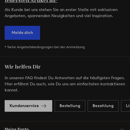
teuersten Artikel an*
Als Kunde bei uns stehen Sie an erster Stelle mit exklusiven
Angeboten, spannenden Neuigkeiten und viel Inspiration.
Melde dich
* Siehe Angebotsbedingungen bei der Anmeldung
Wir helfen Dir
In unseren FAQ findest Du Antworten auf die häufigsten Fragen.
Hier erfährst Du auch, wie Du uns am einfachsten kontaktieren
kannst.
Kundenservice
Bestellung
Bezahlung
L
Meine Konto