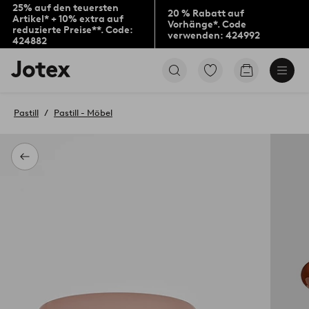
25% auf den teuersten
20 % Rabatt auf
Artikel* + 10% extra auf
Vorhänge*. Code
reduzierte Preise**. Code:
verwenden: 424992
424882
Jotex-
Zu
Zum
Logo
den
Warenkorb
–
als
zur
Favoriten
Pastill
Pastill - Möbel
Startseite
markierten
wechseln
Produkten
gehen
Zurück