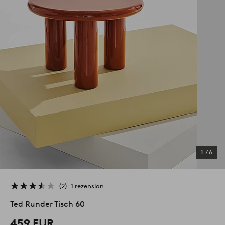
1
/
6
2
1 rezension
Ted Runder Tisch 60
459 EUR