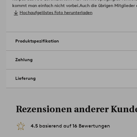
kommt man einfach nicht vorbei.
Auch die übrigen Mitglieder 
wert.
Das Produkt enthält Holz aus nachhaltiger, kontrollierte
Hochaufgelöstes Foto herunterladen
Forstwirtschaft, die Rücksicht auf Mensch und Umwelt nimmt
- 35x35 cm, Höhe 35 cm
Artikelnummer: 1646707-11-0
Produktspezifikation
Zahlung
Lieferung
Rezensionen anderer Kund
4.5
basierend auf
16
Bewertungen