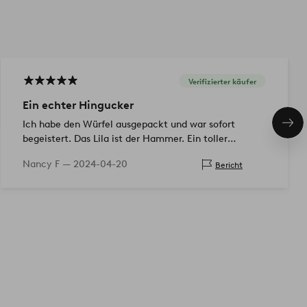
Verifizierter käufer
Ein echter Hingucker
Ich habe den Würfel ausgepackt und war sofort
Näc
Pro
begeistert. Das Lila ist der Hammer. Ein toller
Farbtupfer und hebt sofort die Laune. Lieferung war
Nancy F —
2024-04-20
Bericht
schnell und einwandfrei verpackt.…