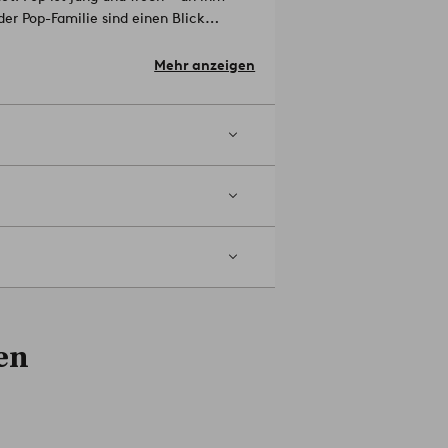
der Pop-Familie sind einen Blick
r und verantwortungsvoller
.
- MDF, Glas, Kunststoff
Mehr anzeigen
en