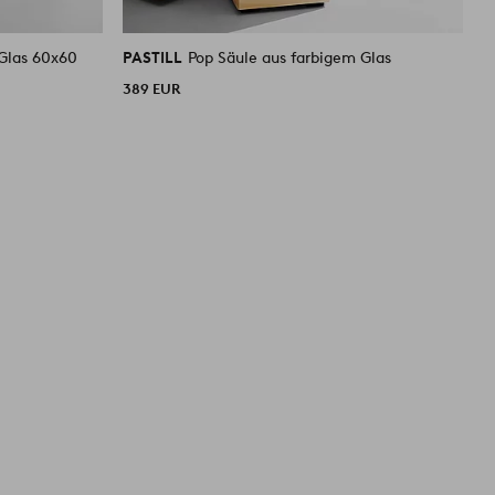
 Glas 60x60
PASTILL
Pop Säule aus farbigem Glas
P
389 EUR
3