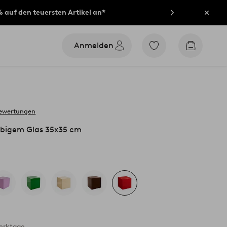
% auf den teuersten Artikel an*
Schli
Anmelden
Zu
Zum
den
Warenko
als
Favoriten
markierten
Produkten
gehen
bewertungen
rbigem Glas 35x35 cm
Werktage