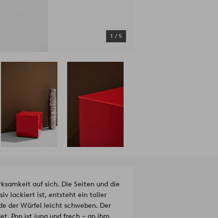
1
/
5
ksamkeit auf sich. Die Seiten und die
v lackiert ist, entsteht ein toller
de der Würfel leicht schweben. Der
et. Pop ist jung und frech ‒ an ihm