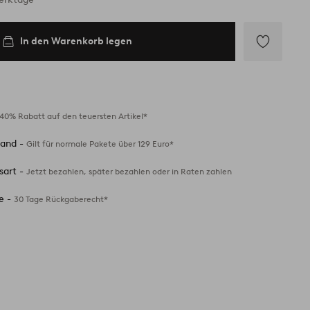
In den Warenkorb legen
Zu
Favoriten
hinzufügen
40% Rabatt auf den teuersten Artikel*
sand -
Gilt für normale Pakete über 129 Euro*
sart -
Jetzt bezahlen, später bezahlen oder in Raten zahlen
e -
30 Tage Rückgaberecht*