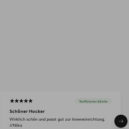
Verifizierter käufer
Schöner Hocker
Wirklich schön und passt gut zur Inneneinrichtung.
Näc
//Nika
Pro