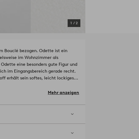
1
/
2
m Bouclé bezogen. Odette ist ein
pielsweise im Wohnzimmer als
t Odette eine besonders gute Figur und
ich im Eingangsbereich gerade recht.
f erhält sein softes, leicht lockiges
tchen aufweist. Die äußerst
00 Martindale. Der Korpus aus FSC-
Mehr anzeigen
ich fest mit Kaltschaum gepolstert.
achhaltiger, kontrollierter und
sch und Umwelt nimmt.
- Korpus:
274-01-0