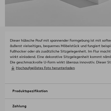
Dieser hübsche Pouf mit spannender Formgebung ist mit softe
äußerst vielseitiges, bequemes Möbelstück und fungiert beis
Fußhocker oder als zusätzliche Sitzgelegenheit. Im Flur mach
wirkt einladend. Eine dekorative Sitzgelegenheit kommt näml
Die geschmackvolle U-Form wirkt überaus innovativ. Dieser Stof
Finish durch ein spezielles Garn, das kleine Schlingen und Knö
Hochaufgelöstes Foto herunterladen
strapazierfähige Qualität hat eine Scheuerfestigkeit von 79.0
zertifiziertem Kiefernholz und Sperrholz ist bequem und zugle
Der Bezug ist nicht abnehmbar.
Das Produkt enthält Holz aus n
verantwortungsvoller Forstwirtschaft, die Rücksicht auf Men
Produktspezifikation
Kiefernholz, Sperrholz, Polyurethan-Kaltschaum
- Bezug: Bouclé aus 95% Polyester und 5% Acryl
- Breite 45 cm, Tiefe 41 cm, Höhe 40 cm
Artikelnummer: 1665
Zahlung