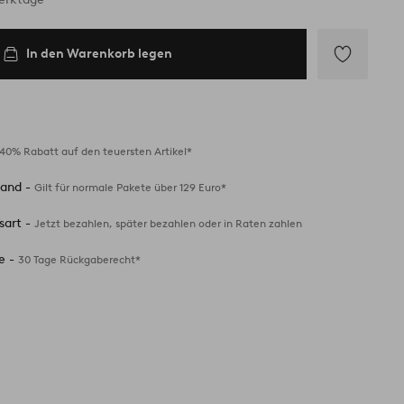
In den Warenkorb legen
Zu
Favoriten
hinzufügen
40% Rabatt auf den teuersten Artikel*
sand -
Gilt für normale Pakete über 129 Euro*
sart -
Jetzt bezahlen, später bezahlen oder in Raten zahlen
e -
30 Tage Rückgaberecht*