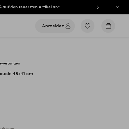
% auf den teuersten Artikel an*
Schli
Anmelden
Zu
Zum
den
Warenko
als
Favoriten
markierten
Produkten
gehen
bewertungen
Bouclé 45x41 cm
Werktage