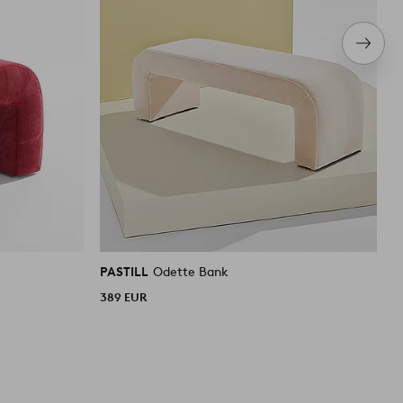
Nächs
Produ
PASTILL
Odette Bank
P
389 EUR
2