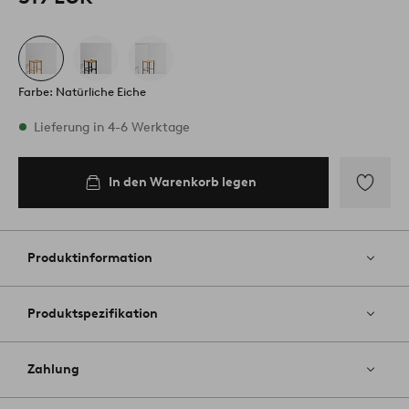
Farbe: Natürliche Eiche
Vorrätig
Lieferung in 4-6 Werktage
In den Warenkorb legen
In den
Warenkorb
legen
Zu
Favoriten
hinzufüg
Produktinformation
Produktspezifikation
Zahlung