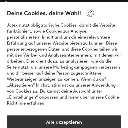
Über Jotex
Deine Cookies, deine Wahl!
Unsere Dienstleistungen
Jotex nutzt obligatorische Cookies, damit die Website
funktioniert, sowie Cookies zur Analyse,
Bedingungen
personalisiertem Inhalt und um dir eine relevantere
Erfahrung auf unserer Website bieten zu können. Diese
personenbezogenen Daten und diese Cookies teilen wir
mit den Werbe- und Analyseunternehmen, mit denen wir
Sichere Zahlungen - Jetzt bezahlen oder aufteilen
arbeiten. Dies dient dazu, zu analysieren, wie du die
Seite nutzt, um unsere Marketingkampagnen verbessern
Möchtest du mehr über
unsere
und dir besser auf deine Person zugeschnittene
Zahlungsmöglichkeiten
erfahren?
Werbeanzeigen anzeigen zu können. Wenn du auf
„Akzeptieren“ klickst, stimmst du unserer Anwendung
von Cookies zu. Du kannst deine Auswahl unter
„Einstellungen“ anpassen und mehr über unsere
Cookie-
Richtlinie erfahren
.
Österreich - Land auswählen
Alle akzeptieren
Instagram
Facebook