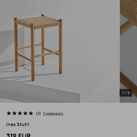
1
/
2
2
1 rezension
Ines Stuhl
319 EUR