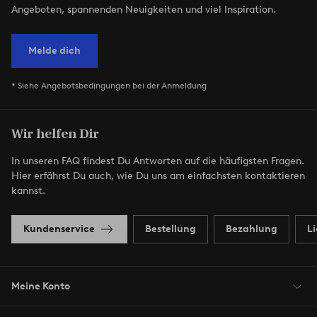
Angeboten, spannenden Neuigkeiten und viel Inspiration.
Melde dich
* Siehe Angebotsbedingungen bei der Anmeldung
Wir helfen Dir
In unseren FAQ findest Du Antworten auf die häufigsten Fragen.
Hier erfährst Du auch, wie Du uns am einfachsten kontaktieren
kannst.
Kundenservice
Bestellung
Bezahlung
L
Meine Konto