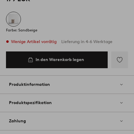
Farbe: Sandbeige
Wenige Artikel vorrätig
Lieferung in 4-6 Werktage
In den Warenkorb legen
In den
Warenkorb
legen
Zu
Favoriten
hinzufüg
Produktinformation
Produktspezifikation
Zahlung