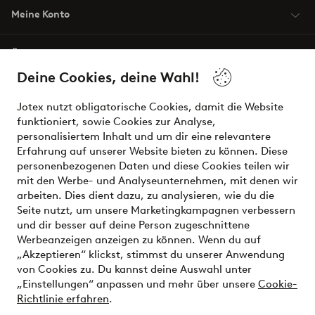
Meine Konto
Über Jotex
Deine Cookies, deine Wahl!
Unsere Dienstleistungen
Jotex nutzt obligatorische Cookies, damit die Website
funktioniert, sowie Cookies zur Analyse,
Bedingungen
personalisiertem Inhalt und um dir eine relevantere
Erfahrung auf unserer Website bieten zu können. Diese
personenbezogenen Daten und diese Cookies teilen wir
mit den Werbe- und Analyseunternehmen, mit denen wir
Sichere Zahlungen - Jetzt bezahlen oder aufteilen
arbeiten. Dies dient dazu, zu analysieren, wie du die
Seite nutzt, um unsere Marketingkampagnen verbessern
Möchtest du mehr über
unsere
und dir besser auf deine Person zugeschnittene
Zahlungsmöglichkeiten
erfahren?
Werbeanzeigen anzeigen zu können. Wenn du auf
„Akzeptieren“ klickst, stimmst du unserer Anwendung
von Cookies zu. Du kannst deine Auswahl unter
„Einstellungen“ anpassen und mehr über unsere
Cookie-
Richtlinie erfahren
.