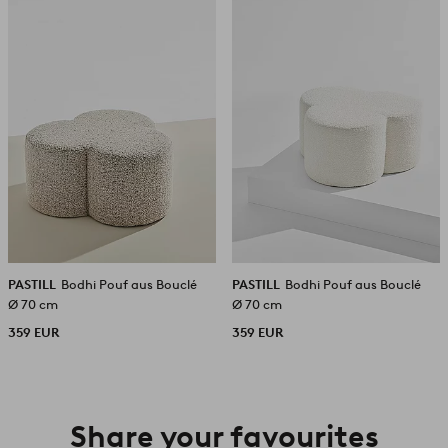
hinzufügen
hinzuf
PASTILL
Bodhi Pouf aus Bouclé
PASTILL
Bodhi Pouf aus Bouclé
Ø 70 cm
Ø 70 cm
359 EUR
359 EUR
Share your favourites