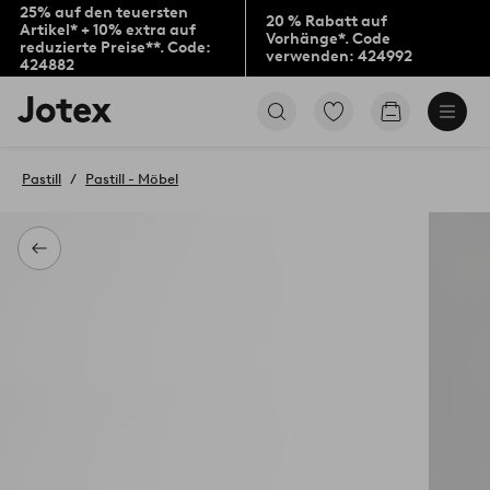
25% auf den teuersten
20 % Rabatt auf
Artikel* + 10% extra auf
Vorhänge*. Code
reduzierte Preise**. Code:
verwenden: 424992
424882
Jotex-
Zu
Zum
Logo
den
Warenkorb
–
als
zur
Favoriten
Pastill
Pastill - Möbel
Startseite
markierten
wechseln
Produkten
gehen
Zurück