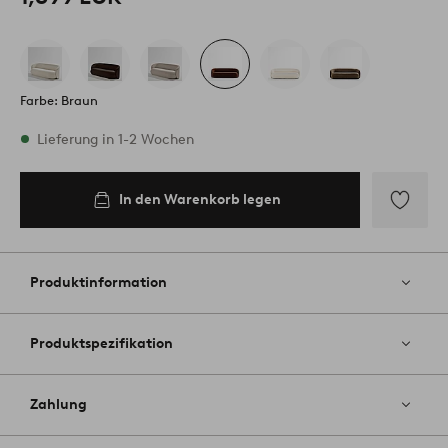
Farbe: Braun
Vorrätig
Lieferung in 1-2 Wochen
In den Warenkorb legen
In den
Warenkorb
legen
Zu
Favoriten
hinzufüg
Produktinformation
Produktspezifikation
Zahlung