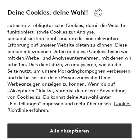
Über Jotex
Deine Cookies, deine Wahl!
Unsere Dienstleistungen
Jotex nutzt obligatorische Cookies, damit die Website
funktioniert, sowie Cookies zur Analyse,
Bedingungen
personalisiertem Inhalt und um dir eine relevantere
Erfahrung auf unserer Website bieten zu können. Diese
personenbezogenen Daten und diese Cookies teilen wir
mit den Werbe- und Analyseunternehmen, mit denen wir
Sichere Zahlungen - Jetzt bezahlen oder aufteilen
arbeiten. Dies dient dazu, zu analysieren, wie du die
Seite nutzt, um unsere Marketingkampagnen verbessern
Möchtest du mehr über
unsere
und dir besser auf deine Person zugeschnittene
Zahlungsmöglichkeiten
erfahren?
Werbeanzeigen anzeigen zu können. Wenn du auf
„Akzeptieren“ klickst, stimmst du unserer Anwendung
von Cookies zu. Du kannst deine Auswahl unter
„Einstellungen“ anpassen und mehr über unsere
Cookie-
Richtlinie erfahren
.
Österreich - Land auswählen
Alle akzeptieren
Instagram
Facebook